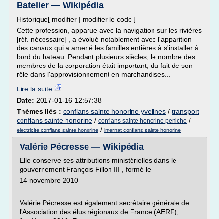
Batelier — Wikipédia
Historique[ modifier | modifier le code ]
Cette profession, apparue avec la navigation sur les rivières
[réf. nécessaire] , a évolué notablement avec l'apparition
des canaux qui a amené les familles entières à s'installer à
bord du bateau. Pendant plusieurs siècles, le nombre des
membres de la corporation était important, du fait de son
rôle dans l'approvisionnement en marchandises...
Lire la suite
Date:
2017-01-16 12:57:38
Thèmes liés :
conflans sainte honorine yvelines
/
transport
conflans sainte honorine
/
/
conflans sainte honorine peniche
/
electricite conflans sainte honorine
internat conflans sainte honorine
Valérie Pécresse — Wikipédia
Elle conserve ses attributions ministérielles dans le
gouvernement François Fillon III , formé le
14 novembre 2010
.
Valérie Pécresse est également secrétaire générale de
l'Association des élus régionaux de France (AERF),