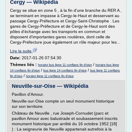
Cergy — Wikipédia
Cergy se situe en zone 5 , à la fin d'une branche du RER A ,
se terminant en impasse à Cergy-le-Haut et desservant au
passage Cergy-Préfecture et Cergy-Saint-Christophe . Les
gares de Cergy-Préfecture et de Cergy-le-Haut sont des
pôles d'échange avec les transports en commun et
disposent d'importantes gares routières, dont celle de
Cergy-Préfecture joue également un rôle majeur pour les...
Lire la suite
Date:
2017-01-26 07:54:30
Thèmes liés :
/
horaire bus ligne 11 conflans fin d'oise
horaire bus ligne
/
/
14 conflans fin d'oise
bus ligne 14 conflans fin d'oise
bus ligne 11 conflans
/
fin d'oise
horaire ligne 11 conflans fin d'oise
Neuville-sur-Oise — Wikipédia
Pavillon d'Amour.
Neuville-sur-Oise compte un seul monument historique
sur son territoire.
Château de Neuville , rue Joseph-Cornudet (parc et
pavillon Amour avec balustrade et soubassement inscrits
monument historique par arrêté du 16 octobre 1952 [18]
) : La seigneurie de Neuville appartenait autrefois à la