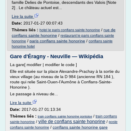
famille Delies de Pontoise, descendants des Valois [Note
2] . Le château actuel est...
Lire la suite
Date:
2017-01-27 00:07:43
Thèmes liés :
/
rue de
hotel le paris conflans sainte honorine
conflans sainte honorine
/
restaurant le paris conflans sainte
/
paris conflans sainte honorine
/
honorine
conflans sainte
honorine hotel
Gare d'Éragny - Neuville — Wikipédia
La gare[ modifier | modifier le code ]
Elle est située sur la place Alexandre-Prachay à la sortie du
vieux village (au niveau de la D 984 (ancienne RN 184 ),
route qui relie Saint-Ouen-l'Aumône à Conflans-Sainte-
Honorine ).
Le passage à niveau de...
Lire la suite
Date:
2017-01-27 01:13:34
Thèmes liés :
/
train conflans
train conflans sainte honorine pontoise
ville de conflans sainte honorine
/
/
sainte honorine
poste
/
conflans sainte honorine gare
conflans sainte honorine