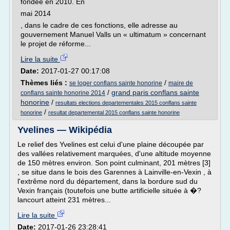
fondée en 2010. En
mai 2014
, dans le cadre de ces fonctions, elle adresse au
gouvernement Manuel Valls un « ultimatum » concernant
le projet de réforme...
Lire la suite
Date:
2017-01-27 00:17:08
Thèmes liés :
/
se loger conflans sainte honorine
maire de
/
grand paris conflans sainte
conflans sainte honorine 2014
honorine
/
resultats elections departementales 2015 conflans sainte
/
honorine
resultat departemental 2015 conflans sainte honorine
Yvelines — Wikipédia
Le relief des Yvelines est celui d'une plaine découpée par
des vallées relativement marquées, d'une altitude moyenne
de 150 mètres environ. Son point culminant, 201 mètres [3]
, se situe dans le bois des Garennes à Lainville-en-Vexin , à
l'extrême nord du département, dans la bordure sud du
Vexin français (toutefois une butte artificielle située à �?
lancourt atteint 231 mètres...
Lire la suite
Date:
2017-01-26 23:28:41