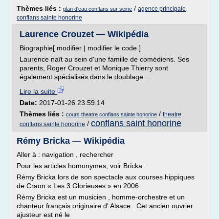
Thèmes liés :
/
agence principale
plan d'eau conflans sur seine
conflans sainte honorine
Laurence Crouzet — Wikipédia
Biographie[ modifier | modifier le code ]
Laurence naît au sein d'une famille de comédiens. Ses
parents, Roger Crouzet et Monique Thierry sont
également spécialisés dans le doublage....
Lire la suite
Date:
2017-01-26 23:59:14
Thèmes liés :
/
theatre
cours theatre conflans sainte honorine
conflans saint honorine
/
conflans sainte honorine
Rémy Bricka — Wikipédia
Aller à : navigation , rechercher
Pour les articles homonymes, voir Bricka .
Rémy Bricka lors de son spectacle aux courses hippiques
de Craon « Les 3 Glorieuses » en 2006
Rémy Bricka est un musicien , homme-orchestre et un
chanteur français originaire d' Alsace . Cet ancien ouvrier
ajusteur est né le