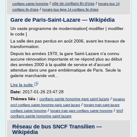
/
/
ville de conflans fin d'oise
conflans sainte honorine
horaire bus 14
/
conflans fin d'oise
horaire bus ligne 14 conflans fin d'oise
Gare de Paris-Saint-Lazare — Wikipédia
Un vaste programme de modernisation[ modifier | modifier
le code ]
La salle des pas perdus en août 2006, avant les travaux de
transformation.
Depuis les années 1970, la gare Saint-Lazare n'a connu
aucune rénovation importante et ne répond plus au début
des années 2000 à la qualité de service et d'accueil
attendue dans une gare emblématique de Paris. Seule la
galerie marchande voit...
Lire la suite
Date:
2017-01-26 23:47:28
Thèmes liés :
/
conflans sainte honorine gare saint lazare
horaires
/
sncf conflans sainte honorine paris saint lazare
horaire train saint lazare
/
/
sncf
conflans sainte honorine
horaire train gare conflans sainte honorine
conflans sainte honorine saint lazare
Réseau de bus SNCF Transilien —
Wikipédia