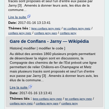
tracés sont proposés et seul l'un d'entre eux passe par
Jarny [3] . Amenés à donner leurs avis, les élus de la
commune...
Lire la suite
Date:
2017-01-16 13:13:41
Thèmes liés :
/
/
ligne conflans jarny metz
ter conflans jarny metz
/
/
conflans jarny metz
conflans jarny gare
conflans jarny
Gare de Conflans - Jarny — Wikipédia
Histoire[ modifier | modifier le code ]
Au début des années 1860 plusieurs projets permettant
de désenclaver la région sont en discussions, la
Compagnie des chemins de fer de l'Est prévoit une ligne
permettant de relier Châlons-en-Champagne et Metz
mais plusieurs tracés sont proposés et seul l'un d'entre
eux passe par Jarny [3] . Amenés à donner leurs avis, les
élus de la commune...
Lire la suite
Date:
2017-01-16 13:13:41
Thèmes liés :
/
/
ligne conflans jarny metz
ter conflans jarny metz
/
/
conflans jarny metz
conflans jarny gare
conflans jarny