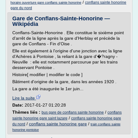
/
conflans sainte honorine
horaire ouverture gare conflans sainte honorine
gare du nord
Gare de Conflans-Sainte-Honorine —
Wikipédia
Conflans-Sainte-Honorine . Elle constitue le sixième point
d'arrêt de la ligne après la gare d'Herblay et précède la
gare de Conflans - Fin d'Oise .
Elle est également à l'origine d'une jonction avec la ligne
d'Achères à Pontoise , la reliant à la gare d'�?ragny -
Neuville : elle est notamment parcourue par les trains
desservant Pontoise .
Histoire[ modifier | modifier le code ]
Bâtiment d'origine de la gare, dans les années 1920 .
La gare a été inaugurée le 1er juin...
Lire la suite
Date:
2017-01-27 01:20:28
Thèmes liés :
/
bus gare de conflans sainte honorine
conflans
/
sainte honorine gare saint lazare
conflans sainte honorine gare
/
conflans sainte honorine gare
/
du nord
train conflans sainte
honorine pontoise