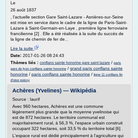
Le
26 août 1837
, l'actuelle section Gare Saint-Lazare - Asnières-sur-Seine
est mise en service dans le cadre de la ligne de Paris-Saint-
Lazare à Saint-Germain-en-Laye , première ligne ferroviaire
francilienne [2] . Elle a été réalisée à la suite du succès de
la ligne de chemin de fer de...
Lire la suite
Date:
2017-01-26 08:24:43
Thèmes liés :
/
conflans sainte honorine gare saint lazare
paris
/
grand paris conflans sainte
gare de lyon conflans sainte honorine
honorine
/
paris conflans sainte honorine
/
ligne 11 conflans fin
d'oise poissy
Achères (Yvelines) — Wikipédia
Source : Iaurif
Avec 960 hectares, Achères est une commune
légèrement plus grande que la moyenne yvelinoise qui
est de 872 hectares. Le territoire communal est
majoritairement rural, à 56,3 %, l'espace urbain construit
occupant 322 hectares, soit 33,5 % du territoire total [6] .
L'espace rural est dédié principalement à l'agriculture qui