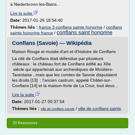
à Niederbronn-les-Bains...
Lire la suite
Date:
2017-01-26 18:54:40
Thèmes liés :
france 3 conflans sainte honorine
/
conflans
conflans saint honorine
sainte honorine france
/
Conflans (Savoie) — Wikipédia
Maison Rouge et musée d'art et d'histoire de Conflans
La cité de Conflans était défendue par plusieurs
châteaux : le château fort de Conflans édifié au XIIe
siècle qui appartenait aux archevêques de Moûtiers-
Tarentaise , mais que les comtes de Savoie disputaient
les droits [13] ; l'ancien castrum, appelé Châtel-sur-
Conflans [14] et la maison-forte de La Cour, tout deux...
Lire la suite
Date:
2017-01-27 00:37:54
Thèmes liés :
/
ville de conflans sainte
ville de conflans savoie
20 Ressources