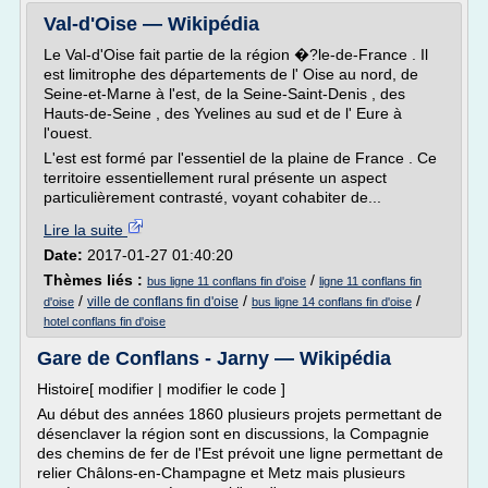
Val-d'Oise — Wikipédia
Le Val-d'Oise fait partie de la région �?le-de-France . Il
est limitrophe des départements de l' Oise au nord, de
Seine-et-Marne à l'est, de la Seine-Saint-Denis , des
Hauts-de-Seine , des Yvelines au sud et de l' Eure à
l'ouest.
L'est est formé par l'essentiel de la plaine de France . Ce
territoire essentiellement rural présente un aspect
particulièrement contrasté, voyant cohabiter de...
Lire la suite
Date:
2017-01-27 01:40:20
Thèmes liés :
/
bus ligne 11 conflans fin d'oise
ligne 11 conflans fin
/
/
/
ville de conflans fin d'oise
d'oise
bus ligne 14 conflans fin d'oise
hotel conflans fin d'oise
Gare de Conflans - Jarny — Wikipédia
Histoire[ modifier | modifier le code ]
Au début des années 1860 plusieurs projets permettant de
désenclaver la région sont en discussions, la Compagnie
des chemins de fer de l'Est prévoit une ligne permettant de
relier Châlons-en-Champagne et Metz mais plusieurs