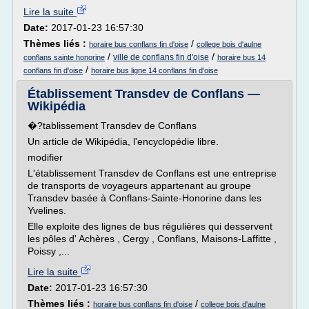
Lire la suite
Date:
2017-01-23 16:57:30
Thèmes liés :
/
horaire bus conflans fin d'oise
college bois d'aulne
/
/
ville de conflans fin d'oise
conflans sainte honorine
horaire bus 14
/
conflans fin d'oise
horaire bus ligne 14 conflans fin d'oise
Établissement Transdev de Conflans —
Wikipédia
�?tablissement Transdev de Conflans
Un article de Wikipédia, l'encyclopédie libre.
modifier
L'établissement Transdev de Conflans est une entreprise
de transports de voyageurs appartenant au groupe
Transdev basée à Conflans-Sainte-Honorine dans les
Yvelines.
Elle exploite des lignes de bus régulières qui desservent
les pôles d' Achères , Cergy , Conflans, Maisons-Laffitte ,
Poissy ,...
Lire la suite
Date:
2017-01-23 16:57:30
Thèmes liés :
/
horaire bus conflans fin d'oise
college bois d'aulne