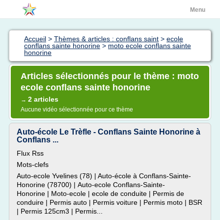
Menu
Accueil
>
Thèmes & articles : conflans saint
>
ecole
conflans sainte honorine
>
moto ecole conflans sainte
honorine
Articles sélectionnés pour le thème : moto
ecole conflans sainte honorine
2 articles
→
Aucune vidéo sélectionnée pour ce thème
Auto-école Le Trèfle - Conflans Sainte Honorine à
Conflans ...
Flux Rss
Mots-clefs
Auto-ecole Yvelines (78) | Auto-école à Conflans-Sainte-
Honorine (78700) | Auto-ecole Conflans-Sainte-
Honorine | Moto-ecole | ecole de conduite | Permis de
conduire | Permis auto | Permis voiture | Permis moto | BSR
| Permis 125cm3 | Permis...