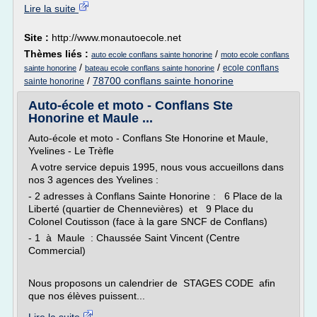
Lire la suite
Site :
http://www.monautoecole.net
Thèmes liés :
/
auto ecole conflans sainte honorine
moto ecole conflans
/
/
ecole conflans
sainte honorine
bateau ecole conflans sainte honorine
/
78700 conflans sainte honorine
sainte honorine
Auto-école et moto - Conflans Ste
Honorine et Maule ...
Auto-école et moto - Conflans Ste Honorine et Maule,
Yvelines - Le Trèfle
A votre service depuis 1995, nous vous accueillons dans
nos 3 agences des Yvelines :
- 2 adresses à Conflans Sainte Honorine : 6 Place de la
Liberté (quartier de Chennevières) et 9 Place du
Colonel Coutisson (face à la gare SNCF de Conflans)
- 1 à Maule : Chaussée Saint Vincent (Centre
Commercial)
Nous proposons un calendrier de STAGES CODE afin
que nos élèves puissent...