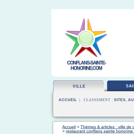
CONFLANS-SAINTE-
HONORINE.COM
SAI
VILLE
ACCUEIL
| CLASSEMENT :
SITES
,
AU
Accueil
>
Thèmes & articles : ville de 
>
restaurant conflans sainte honorin