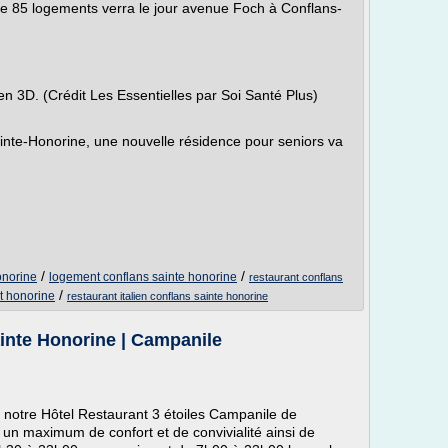
de 85 logements verra le jour avenue Foch à Conflans-
n 3D. (Crédit Les Essentielles par Soi Santé Plus)
inte-Honorine, une nouvelle résidence pour seniors va
/
/
onorine
logement conflans sainte honorine
restaurant conflans
/
t honorine
restaurant italien conflans sainte honorine
inte Honorine | Campanile
e, notre Hôtel Restaurant 3 étoiles Campanile de
un maximum de confort et de convivialité ainsi de