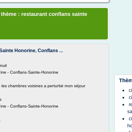
 thème : restaurant conflans sainte
ainte Honorine, Conflans ...
nuit
ine - Conflans-Sainte-Honorine
Thèm
s les chambres voisines a perturbé mon séjour
c
c
s
r
ine - Conflans-Sainte-Honorine
sa
c
.
ho