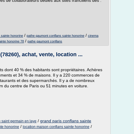
s de collaborateurs dédiés aux sites franciliens des :
/
/
sainte honorine
pathe gaumont conflans sainte honorine
cinema
/
inte honorine 78
pathe gaumont conflans
8260), achat, vente, location ...
ts dont 40 % des habitants sont propriétaires. Achères
tements et 34 % de maisons. Il y a 220 commerces de
taurants et des supermarchés. Il y a de nombreux
 km du centre de Paris ou 51 minutes en voiture.
/
grand paris conflans sainte
e saint germain en laye
/
/
nte honorine
location maison conflans sainte honorine