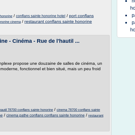
h
ho
p
/
/
port conflans
conflans sainte honorine hotel
 honorine
/
restaurant conflans sainte honorine
onorine cinema
p
ho
e - Cinéma - Rue de l'hautil ...
mplexe propose une douzaine de salles de cinéma, un
 moderne, fonctionnel et bien situé, mais un peu froid
/
hautil 78700 conflans sainte honorine
cinema 78700 conflans sainte
/
/
ne
cinema pathe conflans conflans sainte honorine
restaurant