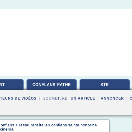
NT
CONFLANS PATHE
STE
TEURS DE VIDÉOS
| SOUMETTRE :
UN ARTICLE
|
ANNONCER
|
conflans
>
restaurant italien conflans sainte honorine
e cinema