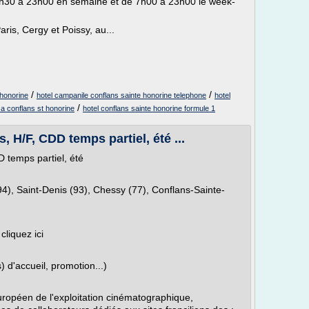
6h30 à 23h00 en semaine et de 7h00 à 23h00 le week-
aris, Cergy et Poissy, au...
/
/
 honorine
hotel campanile conflans sainte honorine telephone
hotel
/
 a conflans st honorine
hotel conflans sainte honorine formule 1
 H/F, CDD temps partiel, été ...
 temps partiel, été
(94), Saint-Denis (93), Chessy (77), Conflans-Sainte-
cliquez ici
 d'accueil, promotion...)
opéen de l'exploitation cinématographique,