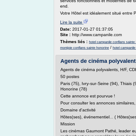
services fonctionnels et modernes de 
end.
Votre Hôtel est idéalement situé entre P
Lire la suite
Date:
2017-01-27 01:37:05
Site :
http://www.campanile.com
Thèmes liés :
hotel campanile conflans sainte
/
montjoie conflans sainte honorine
hotel campanile
Agents de cinéma polyvalents,
Agents de cinéma polyvalents, H/F, CDD
50 postes
Paris (75), Ivry-sur-Seine (94), Thiais 
Honorine (78)
Cette annonce est pourvue !
Pour consulter les annonces similaires, 
Domaine d'activité
Hôtes(ses), événementiel... ( Hôtes(ses)
Mission
Les cinémas Gaumont Pathé, leader eur