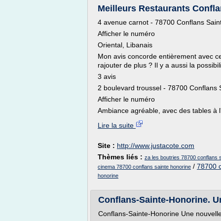
Meilleurs Restaurants Confla
4 avenue carnot - 78700 Conflans Sain
Afficher le numéro
Oriental, Libanais
Mon avis concorde entièrement avec ce
rajouter de plus ? Il y a aussi la possibi
3 avis
2 boulevard troussel - 78700 Conflans 
Afficher le numéro
Ambiance agréable, avec des tables à l'i
Lire la suite
Site :
http://www.justacote.com
Thèmes liés :
za les boutries 78700 conflans 
/
78700 c
cinema 78700 conflans sainte honorine
honorine
Conflans-Sainte-Honorine. Un
Conflans-Sainte-Honorine Une nouvelle