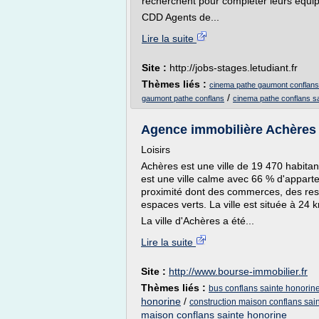
recherchent pour compléter leurs équipe
CDD Agents de...
Lire la suite
Site :
http://jobs-stages.letudiant.fr
Thèmes liés :
cinema pathe gaumont conflans 
/
gaumont pathe conflans
cinema pathe conflans sa
Agence immobilière Achères (7
Loisirs
Achères est une ville de 19 470 habitan
est une ville calme avec 66 % d'appar
proximité dont des commerces, des res
espaces verts. La ville est située à 24
La ville d'Achères a été...
Lire la suite
Site :
http://www.bourse-immobilier.fr
Thèmes liés :
bus conflans sainte honorin
honorine
/
construction maison conflans sai
maison conflans sainte honorine