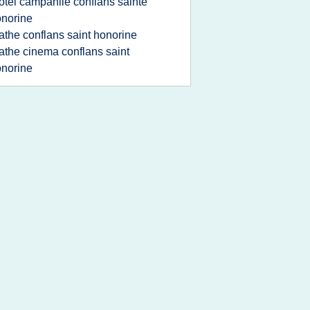
otel campanile conflans sainte
norine
athe conflans saint honorine
athe cinema conflans saint
norine