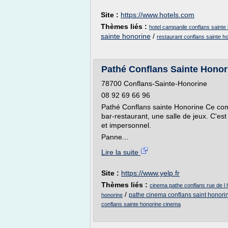
Site :
https://www.hotels.com
Thèmes liés :
hotel campanile conflans sainte
sainte honorine
/
restaurant conflans sainte h
Pathé Conflans Sainte Honorin
78700 Conflans-Sainte-Honorine
08 92 69 66 96
Pathé Conflans sainte Honorine Ce co
bar-restaurant, une salle de jeux. C'est
et impersonnel.
Panne...
Lire la suite
Site :
https://www.yelp.fr
Thèmes liés :
cinema pathe conflans rue de l 
/
pathe cinema conflans saint honori
honorine
conflans sainte honorine cinema