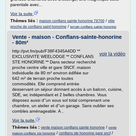
parentale avec...
Voir la suite
Thèmes liés :
/
maison conflans sainte honorine 78700
ville
/
proche de conflans saint honorine
terrain conflans sainte honorine
Vente - maison - Conflans-sainte-honorine
- 80m²
http://pvt.fm/pub/F38F4345A4DD **
voir la vidéo
EXCLUSIVITE WEELODGE ** CONFLANS
STE HONORINE ** Dans secteur recherché
proche centre ville et gare SNCF, maison
individuelle de 80 m² environ édifiée sur
642 m² de terrain proche toutes
commodités. Elle comprend entrée
desservant un séjour donnant accès à un balcon, cuisine,
SDE, wc indépendant et 2 belles chambres. Vous
disposez aussi d''un sous sol total comprenant une
chambre, un atelier et d''un garage. Sans oublier ses
combles aménageable. A...
Voir la suite
Thèmes liés :
/
vente maison conflans sainte honorine
vente
/
/
conflans ste honorine gare sncf
maison conflans ste honorine