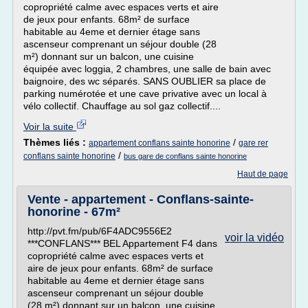
copropriété calme avec espaces verts et aire
de jeux pour enfants. 68m² de surface
habitable au 4eme et dernier étage sans
ascenseur comprenant un séjour double (28
m²) donnant sur un balcon, une cuisine
équipée avec loggia, 2 chambres, une salle de bain avec
baignoire, des wc séparés. SANS OUBLIER sa place de
parking numérotée et une cave privative avec un local à
vélo collectif. Chauffage au sol gaz collectif....
Voir la suite
Thèmes liés :
/
appartement conflans sainte honorine
gare rer
/
conflans sainte honorine
bus gare de conflans sainte honorine
Haut de page
Vente - appartement - Conflans-sainte-
honorine - 67m²
http://pvt.fm/pub/6F4ADC9556E2
voir la vidéo
***CONFLANS*** BEL Appartement F4 dans
copropriété calme avec espaces verts et
aire de jeux pour enfants. 68m² de surface
habitable au 4eme et dernier étage sans
ascenseur comprenant un séjour double
(28 m²) donnant sur un balcon, une cuisine