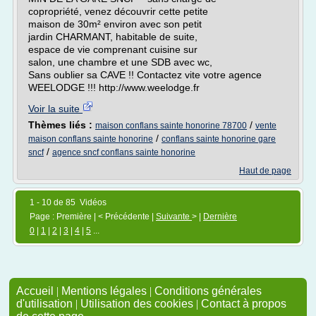
copropriété, venez découvrir cette petite
maison de 30m² environ avec son petit
jardin CHARMANT, habitable de suite,
espace de vie comprenant cuisine sur
salon, une chambre et une SDB avec wc,
Sans oublier sa CAVE !! Contactez vite votre agence
WEELODGE !!! http://www.weelodge.fr
Voir la suite
Thèmes liés :
/
maison conflans sainte honorine 78700
vente
/
maison conflans sainte honorine
conflans sainte honorine gare
/
sncf
agence sncf conflans sainte honorine
Haut de page
1 - 10 de 85 Vidéos
Page : Première | < Précédente |
Suivante
> |
Dernière
0
|
1
|
2
|
3
|
4
|
5
...
Accueil
|
Mentions légales
|
Conditions générales
d'utilisation
|
Utilisation des cookies
|
Contact à propos