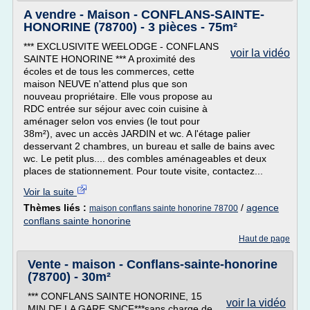
A vendre - Maison - CONFLANS-SAINTE-
HONORINE (78700) - 3 pièces - 75m²
*** EXCLUSIVITE WEELODGE - CONFLANS
voir la vidéo
SAINTE HONORINE *** A proximité des
écoles et de tous les commerces, cette
maison NEUVE n'attend plus que son
nouveau propriétaire. Elle vous propose au
RDC entrée sur séjour avec coin cuisine à
aménager selon vos envies (le tout pour
38m²), avec un accès JARDIN et wc. A l'étage palier
desservant 2 chambres, un bureau et salle de bains avec
wc. Le petit plus.... des combles aménageables et deux
places de stationnement. Pour toute visite, contactez...
Voir la suite
Thèmes liés :
/
agence
maison conflans sainte honorine 78700
conflans sainte honorine
Haut de page
Vente - maison - Conflans-sainte-honorine
(78700) - 30m²
*** CONFLANS SAINTE HONORINE, 15
voir la vidéo
MIN DE LA GARE SNCF***sans charge de