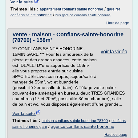
Voir la suite
Thèmes liés :
/
appartement conflans sainte honorine
gare rer
/
conflans sainte honorine
bus gare de conflans sainte honorine
Haut de page
Vente - maison - Conflans-sainte-honorine
(78700) - 158m²
*** CONFLANS SAINTE HONORINE -
voir la vidéo
15MIN GARE *** Pour les amoureux de la
pierre et des grands espaces, cette maison
est IDEALE! D''une superficie de 158m²,
elle vous propose entrée sur cuisine
SPACIEUSE avec coin repas, séjour/salle à
manger de 55m², wc et buanderie
(possibilité 2ème salle de bain). A l''étage vaste palier
pouvant être aménagé en bureau, deux TRES GRANDES
chambres (17 et 20m², possibilité 3ème chambre), salle
de bain et wc. Vous disposez également d''une grande...
Voir la suite
Thèmes liés :
/
maison conflans sainte honorine 78700
conflans
/
agence conflans sainte honorine
sainte honorine gare
Haut de page