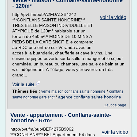
Vente - maison - Conflans-sainte-honorine
- 120m²
http://pvt.fm/pub/A2FDA12B4242
voir la vidéo
***CONFLANS SAINTE HONORINE***
TRES BELLE MAISON INDIVIDUELLE ET
ATYPIQUE de 120m² habitable sur un
terrain de 450m² A MOINS DE 10 MINS A
PIEDS DE LA GARE SNCF. Elle comprend
au RDC une entrée sur Véranda avec un
accès à la buanderie, chaufferie et cave à vins. Une
cuisine équipée ouverte sur la salle à manger et le séjour
cheminée, un bureau ou chambre, une salle de bain et un
w.c indépendant. A l''étage, vous y trouverez un très
grand...
Voir la suite
Thèmes liés :
/
vente maison conflans sainte honorine
conflans
/
agence conflans sainte honorine
sainte honorine gare sncf
Haut de page
Vente - appartement - Conflans-sainte-
honorine - 67m²
http://pvt.fm/pub/BEF4275B9062
voir la vidéo
***CONFLANS*** BEL Appartement F4 dans