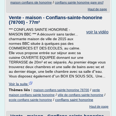
/
maison conflans ste honorine
conflans sainte honorine gare sncf
Haut de page
Vente - maison - Conflans-sainte-honorine
(78700) - 77m²
*** CONFLANS SAINTE HONORINE -
voir la vidéo
MAISON BBC *** A découvrir sans tarder...
charmante maison de ville de 2015 aux
normes BBC située à quelques pas des
COMMERCES ET DES ECOLES, au calme.
Elle vous propose entrée sur séjour avec sa
cuisine OUVERTE EQUIPEE donnant sur une
TERRASSE de 20m² et wc séparés. Au premier étage vous
trouverez deux chambres et une salle de bains avec wc et
au dernier étage, une belle chambre avec sa salle d''eau.
Vous disposez également d''un BOX EN SOUS SOL. Une...
Voir la suite
Thèmes liés :
/
maison conflans sainte honorine 78700
vente
/
/
maison conflans sainte honorine
ville de conflans sainte honorine
/
conflans saint honorine
ecole conflans sainte honorine
Haut de page