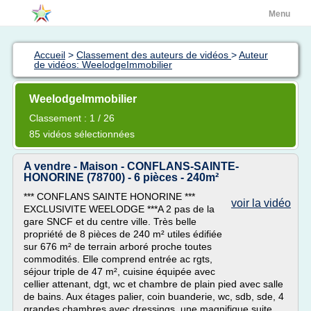
Menu
Accueil
>
Classement des auteurs de vidéos
>
Auteur
de vidéos: WeelodgeImmobilier
WeelodgeImmobilier
Classement : 1 / 26
85 vidéos sélectionnées
A vendre - Maison - CONFLANS-SAINTE-
HONORINE (78700) - 6 pièces - 240m²
*** CONFLANS SAINTE HONORINE ***
voir la vidéo
EXCLUSIVITE WEELODGE ***A 2 pas de la
gare SNCF et du centre ville. Très belle
propriété de 8 pièces de 240 m² utiles édifiée
sur 676 m² de terrain arboré proche toutes
commodités. Elle comprend entrée ac rgts,
séjour triple de 47 m², cuisine équipée avec
cellier attenant, dgt, wc et chambre de plain pied avec salle
de bains. Aux étages palier, coin buanderie, wc, sdb, sde, 4
grandes chambres avec dressings, une magnifique suite