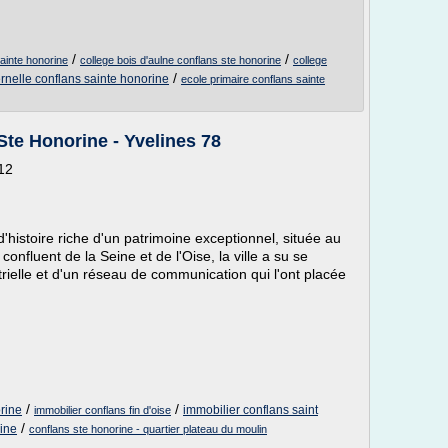
/
/
sainte honorine
college bois d'aulne conflans ste honorine
college
/
rnelle conflans sainte honorine
ecole primaire conflans sainte
te Honorine - Yvelines 78
12
'histoire riche d'un patrimoine exceptionnel, située au
onfluent de la Seine et de l'Oise, la ville a su se
trielle et d'un réseau de communication qui l'ont placée
/
/
rine
immobilier conflans saint
immobilier conflans fin d'oise
/
ine
conflans ste honorine - quartier plateau du moulin