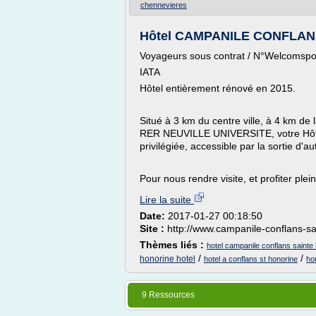
chennevieres
Hôtel CAMPANILE CONFLANS 
Voyageurs sous contrat / N°Welcomspo
IATA
Hôtel entièrement rénové en 2015.
Situé à 3 km du centre ville, à 4 km de
RER NEUVILLE UNIVERSITE, votre Hôtel 
privilégiée, accessible par la sortie d'a
Pour nous rendre visite, et profiter plei
Lire la suite
Date:
2017-01-27 00:18:50
Site :
http://www.campanile-conflans-sa
Thèmes liés :
hotel campanile conflans sainte
/
/
honorine hotel
hotel a conflans st honorine
ho
9 Ressources