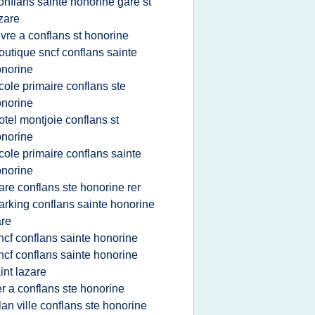
onflans sainte honorine gare st
zare
ivre a conflans st honorine
outique sncf conflans sainte
norine
cole primaire conflans ste
norine
otel montjoie conflans st
norine
cole primaire conflans sainte
norine
are conflans ste honorine rer
arking conflans sainte honorine
re
ncf conflans sainte honorine
ncf conflans sainte honorine
int lazare
er a conflans ste honorine
lan ville conflans ste honorine