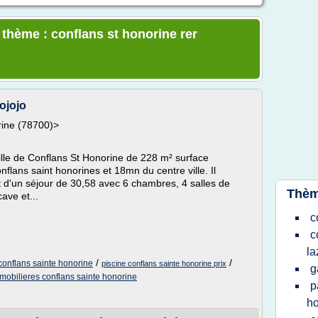
 thème : conflans st honorine rer
ojojo
rine (78700)>
ille de Conflans St Honorine de 228 m² surface
flans saint honorines et 18mn du centre ville. Il
t d'un séjour de 30,58 avec 6 chambres, 4 salles de
Thèm
ave et...
c
c
la
/
/
conflans sainte honorine
piscine conflans sainte honorine prix
g
obilieres conflans sainte honorine
p
ho