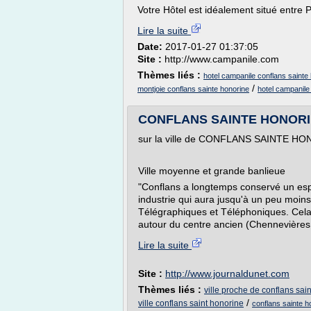
Votre Hôtel est idéalement situé entre P
Lire la suite
Date:
2017-01-27 01:37:05
Site :
http://www.campanile.com
Thèmes liés :
hotel campanile conflans sainte
/
montjoie conflans sainte honorine
hotel campanile
CONFLANS SAINTE HONORINE 
sur la ville de CONFLANS SAINTE H
Ville moyenne et grande banlieue
"Conflans a longtemps conservé un espr
industrie qui aura jusqu'à un peu moins 
Télégraphiques et Téléphoniques. Cela
autour du centre ancien (Chennevières,
Lire la suite
Site :
http://www.journaldunet.com
Thèmes liés :
ville proche de conflans sai
/
ville conflans saint honorine
conflans sainte h