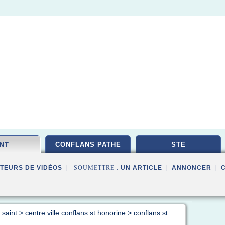
CONFLANS PATHE
STE
INT
TEURS DE VIDÉOS
| SOUMETTRE :
UN ARTICLE
|
ANNONCER
|
 saint
>
centre ville conflans st honorine
>
conflans st