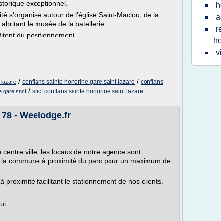
storique exceptionnel.
h
a cité s'organise autour de l'église Saint-Maclou, de la
a
abritant le musée de la batellerie.
r
itent du positionnement...
ho
v
/
/
conflans sainte honorine gare saint lazare
conflans
 lazare
/
sncf conflans sainte honorine saint lazare
e gare sncf
78 - Weelodge.fr
 centre ville, les locaux de notre agence sont
 de la commune à proximité du parc pour un maximum de
roximité facilitant le stationnement de nos clients.
i...