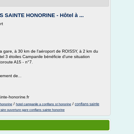
SAINTE HONORINE - Hôtel à ...
rt
 la gare, à 30 km de l'aéroport de ROISSY, à 2 km du
3 étoiles Campanile bénéficie d'une situation
utoroute A15 - n°7.
nement de...
inte-honorine.fr
/
/
conflans sainte
 honorine
hotel campanile a conflans st honorine
raire ouverture gare conflans sainte honorine