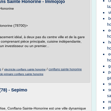
c
ns Sainte Honorine - Immojojo
la
 Honorine
v
b
ho
Honorine (78700)>
e
ho
nt idéal, à deux pas du centre ville et de la gare
 comprenant pièce principale, cuisine indépendante,
h
un investisseur ou un premier...
ho
e
ho
g
/
/
e
conflans sainte honorine
electricite conflans sainte honorine
p
ole primaire conflans sainte honorine
ga
s
8) - Sepimo
s
sa
r
p
'Oise, Conflans-Sainte-Honorine est une ville dynamique