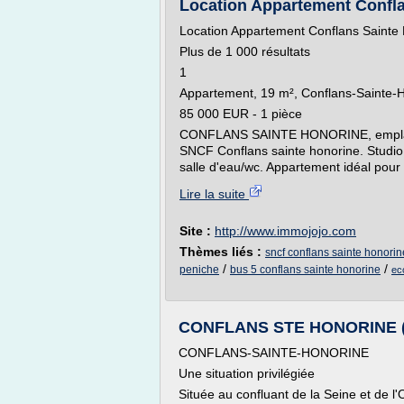
Location Appartement Confla
Location Appartement Conflans Sainte
Plus de 1 000 résultats
1
Appartement, 19 m², Conflans-Sainte-
85 000 EUR - 1 pièce
CONFLANS SAINTE HONORINE, emplaceme
SNCF Conflans sainte honorine. Studio
salle d'eau/wc. Appartement idéal pour 
Lire la suite
Site :
http://www.immojojo.com
Thèmes liés :
sncf conflans sainte honorin
/
/
peniche
bus 5 conflans sainte honorine
ec
CONFLANS STE HONORINE (7
CONFLANS-SAINTE-HONORINE
Une situation privilégiée
Située au confluant de la Seine et de l