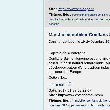
Site :
http://www.weelodge.fr
Thèmes liés :
ecole primaire privee conflans 
/
ecole mate
bois d'aulne conflans sainte honorine
honorine
Marché immobilier Conflans S
Dans la rubrique , le 19 dÃ©cembre 20
Capitale de la Batellerie.
Conflans-Sainte-Honorine est une ville d
sein d'un écrin naturel remarquable. Au c
développer autour d'une tradition indus
au coeur de l'Europe.
Cette ville...
Lire la suite
Date:
2017-01-27 02:22:07
Site :
http://www.coteacheteur.com
Thèmes liés :
immobilier conflans ste hono
/
honorine 78
appartement conflans ste honor