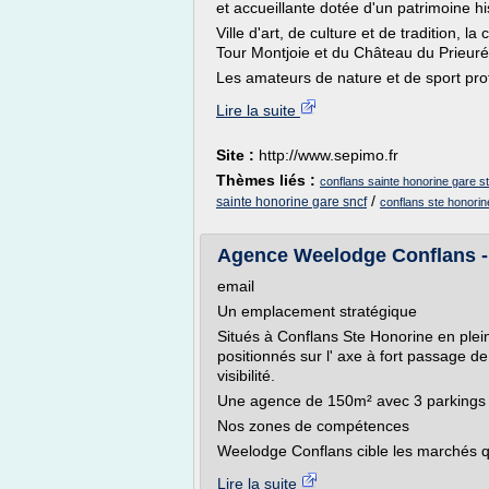
et accueillante dotée d'un patrimoine hi
Ville d'art, de culture et de tradition, l
Tour Montjoie et du Château du Prieuré 
Les amateurs de nature et de sport prof
Lire la suite
Site :
http://www.sepimo.fr
Thèmes liés :
conflans sainte honorine gare st
/
sainte honorine gare sncf
conflans ste honorin
Agence Weelodge Conflans - 
email
Un emplacement stratégique
Situés à Conflans Ste Honorine en plein
positionnés sur l' axe à fort passage
visibilité.
Une agence de 150m² avec 3 parkings à p
Nos zones de compétences
Weelodge Conflans cible les marchés qu
Lire la suite