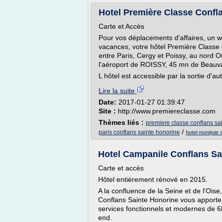
Hotel Première Classe Conflan
Carte et Accès
Pour vos déplacements d'affaires, un w
vacances, votre hôtel Première Classe 
entre Paris, Cergy et Poissy, au nord Ou
l'aéroport de ROISSY, 45 mn de Beauvai
L hôtel est accessible par la sortie d'au
Lire la suite
Date:
2017-01-27 01:39:47
Site :
http://www.premiereclasse.com
Thèmes liés :
premiere classe conflans sa
/
paris conflans sainte honorine
hotel montjoie 
Hotel Campanile Conflans Sa
Carte et accès
Hôtel entièrement rénové en 2015.
A la confluence de la Seine et de l'Ois
Conflans Sainte Honorine vous apporte 
services fonctionnels et modernes de 
end.