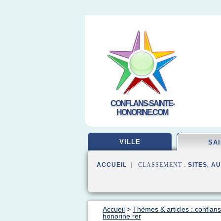
CONFLANS-SAINTE-
HONORINE.COM
VILLE
SA
ACCUEIL
| CLASSEMENT :
SITES
,
AU
Accueil
>
Thèmes & articles : conflans
honorine rer