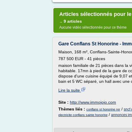
Articles sélectionnés pour le
9 articles
→
Aucune vidéo sélectionnée pour ce thème
Gare Conflans St Honorine - Imm
Maison, 168 m², Conflans-Sainte-Hono
787 500 EUR - 41 pièces
maison familiale de 21 pièces dans la v
habitable. 17mn à pied de la gare de con
dispose d'une cuisine équipé de 9,07 e
bain et 5 WC séparé, un hall avec une c
Lire la suite
Site :
http://www.immojojo.com
Thèmes liés :
/
sncf 
conflans st honorine rer
/
annonces imm
electricite conflans sainte honorine