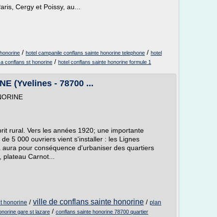
aris, Cergy et Poissy, au...
/
/
 honorine
hotel campanile conflans sainte honorine telephone
hotel
/
 a conflans st honorine
hotel conflans sainte honorine formule 1
(Yvelines - 78700 ...
ONORINE
it rural. Vers les années 1920; une importante
de 5 000 ouvriers vient s'installer : les Lignes
 aura pour conséquence d'urbaniser des quartiers
 plateau Carnot...
ville de conflans sainte honorine
/
/
nt honorine
plan
/
onorine gare st lazare
conflans sainte honorine 78700 quartier