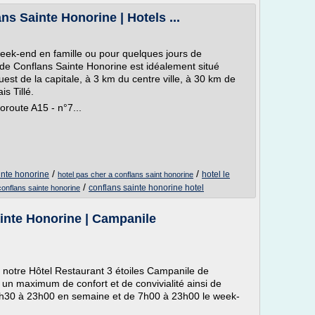
s Sainte Honorine | Hotels ...
eek-end en famille ou pour quelques jours de
de Conflans Sainte Honorine est idéalement situé
est de la capitale, à 3 km du centre ville, à 30 km de
s Tillé.
toroute A15 - n°7...
/
/
inte honorine
hotel le
hotel pas cher a conflans saint honorine
/
conflans sainte honorine hotel
conflans sainte honorine
inte Honorine | Campanile
e, notre Hôtel Restaurant 3 étoiles Campanile de
un maximum de confort et de convivialité ainsi de
6h30 à 23h00 en semaine et de 7h00 à 23h00 le week-