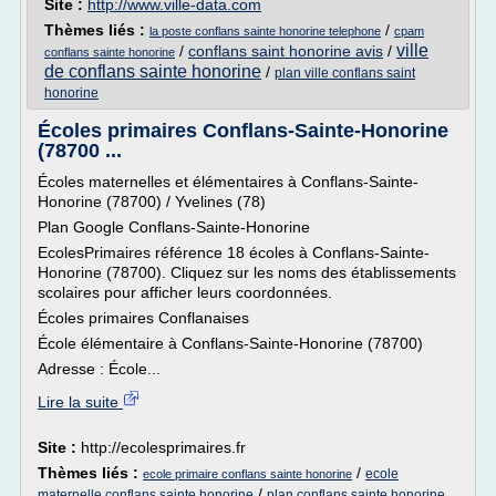
Site :
http://www.ville-data.com
Thèmes liés :
/
la poste conflans sainte honorine telephone
cpam
ville
/
conflans saint honorine avis
/
conflans sainte honorine
de conflans sainte honorine
/
plan ville conflans saint
honorine
Écoles primaires Conflans-Sainte-Honorine
(78700 ...
Écoles maternelles et élémentaires à Conflans-Sainte-
Honorine (78700) / Yvelines (78)
Plan Google Conflans-Sainte-Honorine
EcolesPrimaires référence 18 écoles à Conflans-Sainte-
Honorine (78700). Cliquez sur les noms des établissements
scolaires pour afficher leurs coordonnées.
Écoles primaires Conflanaises
École élémentaire à Conflans-Sainte-Honorine (78700)
Adresse : École...
Lire la suite
Site :
http://ecolesprimaires.fr
Thèmes liés :
/
ecole
ecole primaire conflans sainte honorine
/
maternelle conflans sainte honorine
plan conflans sainte honorine