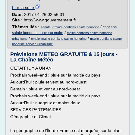
Lire la suite
Date:
2017-01-26 02:56:31
Site :
http://www.gouvernement.fr
Thèmes liés :
/
conflans
senateur maire conflans sainte honorine
/
sainte honorine nouveau maire
mairie conflans sainte honorine
/
/
urbanisme
emploi mairie conflans sainte honorine
mairie conflans sainte
honorine service urbanisme
Prévisions METEO GRATUITE à 15 jours -
La Chaîne Météo
C'ÉTAIT IL Y A UN AN
Prochain week-end : pluie sur la moitié du pays
Aujourd'hui : pluie et vent au nord-ouest
Demain : pluie et vent au nord-ouest
Prochain week-end : pluie sur la moitié du pays
Aujourd'hui : nuageux et moins doux
SERVICES PARTENAIRES
Géographie et Climat
La géographie de l'Île-de-France est marquée, sur le plan