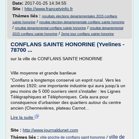
Date:
2017-01-25 14:34:55
Site :
http://www.francetvinfo.fr
Thèmes liés :
resultats elections departementales 2015 conflans
/
sainte honorine
resultat election departementale conflans sainte honorine
/
/
resultat departemental conflans sainte honorine
resultat departemental
/
2015 conflans sainte honorine
2eme tour conflans sainte honorine
CONFLANS SAINTE HONORINE (Yvelines -
78700 ...
sur la ville de CONFLANS SAINTE HONORINE
Ville moyenne et grande banlieue
"Conflans a longtemps conservé un esprit rural. Vers les
années 1920; une importante industrie qui aura jusqu'à un
peu moins de 5 000 ouvriers vient s'installer : les Lignes
Télégraphiques et Téléphoniques. Cela aura pour
conséquence d'urbaniser des quartiers autour du centre
ancien (Chennevières, plateau Carnot...
Lire la suite
Site :
http://www.journaldunet.com
ville de
Thèmes liés :
/
ville proche de conflans saint honorine