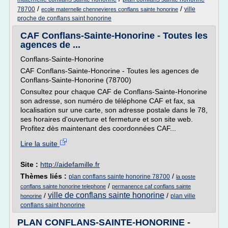
/
/
78700
ville
ecole maternelle chennevieres conflans sainte honorine
proche de conflans saint honorine
CAF Conflans-Sainte-Honorine - Toutes les
agences de ...
Conflans-Sainte-Honorine
CAF Conflans-Sainte-Honorine - Toutes les agences de
Conflans-Sainte-Honorine (78700)
Consultez pour chaque CAF de Conflans-Sainte-Honorine
son adresse, son numéro de téléphone CAF et fax, sa
localisation sur une carte, son adresse postale dans le 78,
ses horaires d'ouverture et fermeture et son site web.
Profitez dès maintenant des coordonnées CAF...
Lire la suite
Site :
http://aidefamille.fr
Thèmes liés :
/
plan conflans sainte honorine 78700
la poste
/
conflans sainte honorine telephone
permanence caf conflans sainte
ville de conflans sainte honorine
/
/
plan ville
honorine
conflans saint honorine
PLAN CONFLANS-SAINTE-HONORINE -