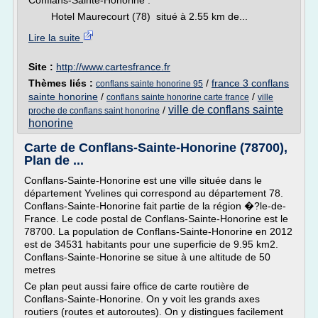
Conflans-Sainte-Honorine :
Hotel Maurecourt (78) situé à 2.55 km de...
Lire la suite
Site :
http://www.cartesfrance.fr
Thèmes liés :
/
france 3 conflans
conflans sainte honorine 95
sainte honorine
/
/
conflans sainte honorine carte france
ville
ville de conflans sainte
/
proche de conflans saint honorine
honorine
Carte de Conflans-Sainte-Honorine (78700),
Plan de ...
Conflans-Sainte-Honorine est une ville située dans le
département Yvelines qui correspond au département 78.
Conflans-Sainte-Honorine fait partie de la région �?le-de-
France. Le code postal de Conflans-Sainte-Honorine est le
78700. La population de Conflans-Sainte-Honorine en 2012
est de 34531 habitants pour une superficie de 9.95 km2.
Conflans-Sainte-Honorine se situe à une altitude de 50
metres
Ce plan peut aussi faire office de carte routière de
Conflans-Sainte-Honorine. On y voit les grands axes
routiers (routes et autoroutes). On y distingues facilement