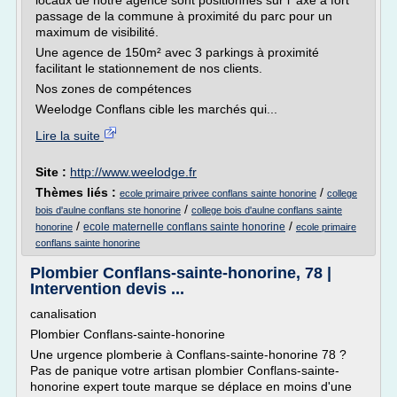
locaux de notre agence sont positionnés sur l' axe à fort
passage de la commune à proximité du parc pour un
maximum de visibilité.
Une agence de 150m² avec 3 parkings à proximité
facilitant le stationnement de nos clients.
Nos zones de compétences
Weelodge Conflans cible les marchés qui...
Lire la suite
Site :
http://www.weelodge.fr
Thèmes liés :
/
ecole primaire privee conflans sainte honorine
college
/
bois d'aulne conflans ste honorine
college bois d'aulne conflans sainte
/
/
ecole maternelle conflans sainte honorine
honorine
ecole primaire
conflans sainte honorine
Plombier Conflans-sainte-honorine, 78 |
Intervention devis ...
canalisation
Plombier Conflans-sainte-honorine
Une urgence plomberie à Conflans-sainte-honorine 78 ?
Pas de panique votre artisan plombier Conflans-sainte-
honorine expert toute marque se déplace en moins d'une