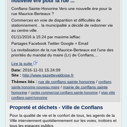
nouvelle ère pour la rue ...
Conflans-Sainte-Honorine Vers une nouvelle ère pour la
rue Maurice-Berteaux ?
Commerces en voie de disparition et difficultés de
stationnement... la municipalité a décidé de redonner vie
au centre-ville.
01/11/2016 à 15:24 par maxime.laffiac
Partages Facebook Twitter Google + Email
La revitalisation de la rue Maurice-Berteaux est l'une des
priorités du mandat du maire (Lr) de Conflans,...
Lire la suite
Date:
2016-11-01 15:24:09
Site :
http://www.gazettevaldoise.fr
Thèmes liés :
rue de conflans sainte honorine
/
conflans
/
mairie de conflans sainte
sainte honorine nouveau maire
honorine
/
/
centre commercial conflans sainte honorine
plan ville
conflans saint honorine
Propreté et déchets - Ville de Conflans
Pour la qualité de vie et le confort de tous, les agents de la
Ville interviennent quotidiennement sur les voies, trottoirs et
tous les espaces publics.