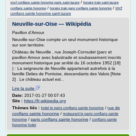
/
sncf conflans sainte honorine paris saint lazare
horaire train saint lazare
/
/
sncf
conflans sainte honorine
horaire train gare conflans sainte honorine
conflans sainte honorine saint lazare
Neuville-sur-Oise — Wikipédia
Pavillon d'Amour.
Neuville-sur-Oise compte un seul monument historique
sur son territoire.
Château de Neuville , rue Joseph-Cornudet (parc et
pavillon Amour avec balustrade et soubassement inscrits
monument historique par arrêté du 16 octobre 1952 [18]
) : La seigneurie de Neuville appartenait autrefois à la
famille Delies de Pontoise, descendants des Valois [Note
2] . Le château actuel est...
Lire la suite
Date:
2017-01-27 00:07:43
Site :
https://fr.wikipedia.org
Thèmes liés :
/
rue de
hotel le paris conflans sainte honorine
conflans sainte honorine
/
restaurant le paris conflans sainte
/
paris conflans sainte honorine
/
honorine
conflans sainte
honorine hotel