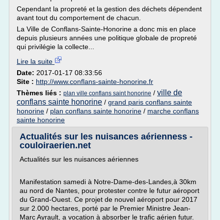
Cependant la propreté et la gestion des déchets dépendent
avant tout du comportement de chacun.
La Ville de Conflans-Sainte-Honorine a donc mis en place
depuis plusieurs années une politique globale de propreté
qui privilégie la collecte...
Lire la suite
Date:
2017-01-17 08:33:56
Site :
http://www.conflans-sainte-honorine.fr
ville de
Thèmes liés :
/
plan ville conflans saint honorine
conflans sainte honorine
/
grand paris conflans sainte
honorine
/
plan conflans sainte honorine
/
marche conflans
sainte honorine
Actualités sur les nuisances aérienness -
couloiraerien.net
Actualités sur les nuisances aériennes
Manifestation samedi à Notre-Dame-des-Landes,à 30km
au nord de Nantes, pour protester contre le futur aéroport
du Grand-Ouest. Ce projet de nouvel aéroport pour 2017
sur 2.000 hectares, porté par le Premier Ministre Jean-
Marc Ayrault, a vocation à absorber le trafic aérien futur.