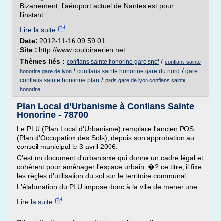
Bizarrement, l'aéroport actuel de Nantes est pour
l'instant...
Lire la suite
Date:
2012-11-16 09:59:01
Site :
http://www.couloiraerien.net
Thèmes liés :
/
conflans sainte honorine gare sncf
conflans sainte
/
/
conflans sainte honorine gare du nord
gare
honorine gare de lyon
/
conflans sainte honorine plan
paris gare de lyon conflans sainte
honorine
Plan Local d’Urbanisme à Conflans Sainte
Honorine - 78700
Le PLU (Plan Local d'Urbanisme) remplace l'ancien POS
(Plan d'Occupation des Sols), depuis son approbation au
conseil municipal le 3 avril 2006.
C'est un document d'urbanisme qui donne un cadre légal et
cohérent pour aménager l'espace urbain. �? ce titre, il fixe
les règles d'utilisation du sol sur le territoire communal.
L'élaboration du PLU impose donc à la ville de mener une...
Lire la suite