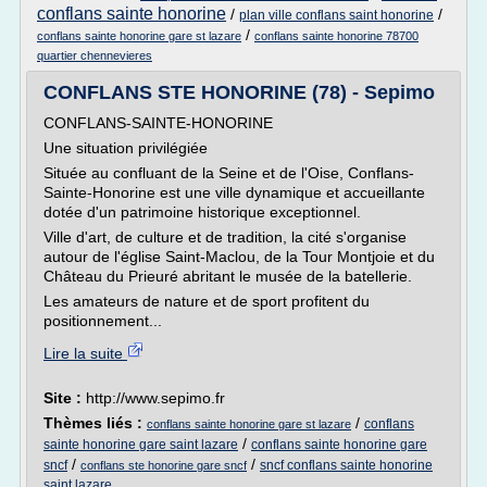
conflans sainte honorine
/
/
plan ville conflans saint honorine
/
conflans sainte honorine gare st lazare
conflans sainte honorine 78700
quartier chennevieres
CONFLANS STE HONORINE (78) - Sepimo
CONFLANS-SAINTE-HONORINE
Une situation privilégiée
Située au confluant de la Seine et de l'Oise, Conflans-
Sainte-Honorine est une ville dynamique et accueillante
dotée d'un patrimoine historique exceptionnel.
Ville d'art, de culture et de tradition, la cité s'organise
autour de l'église Saint-Maclou, de la Tour Montjoie et du
Château du Prieuré abritant le musée de la batellerie.
Les amateurs de nature et de sport profitent du
positionnement...
Lire la suite
Site :
http://www.sepimo.fr
Thèmes liés :
/
conflans
conflans sainte honorine gare st lazare
/
sainte honorine gare saint lazare
conflans sainte honorine gare
/
/
sncf
sncf conflans sainte honorine
conflans ste honorine gare sncf
saint lazare