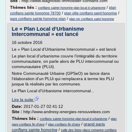
Site :
http://www.diagnostic-immobilier-conflans.com
Thèmes liés :
/
plan
conflans sainte honorine plan local d urbanisme
/
/
conflans sainte honorine 78700
plan ville conflans saint honorine
/
gare conflans sainte honorine plan
plan rer conflans saint honorine
Le « Plan Local d’Urbanisme
Intercommunal » est lancé
16 octobre 2016
Le « Plan Local d'Urbanisme Intercommunal » est lancé
Le plan local d'urbanisme couvre l'intégralité du territoire
communautaire, on parle alors de PLU intercommunal ou
communautaire (PLUi).
Notre Communauté Urbaine (GPSeO) se lance dans
l'élaboration d'un PLUi qui remplacera à terme les PLU
jusque là réalisés par les communes.
Le Plan Local d'Urbanisme intercommunal...
Lire la suite
Date:
2017-01-27 02:41:12
Site :
http://www.andresy-energies-renouvelees.com
Thèmes liés :
/
conflans sainte honorine plan local d urbanisme
plan
/
/
grand paris
gare conflans fin d'oise
plan conflans fin d'oise
conflans sainte honorine
/
salle des fetes place romagne conflans