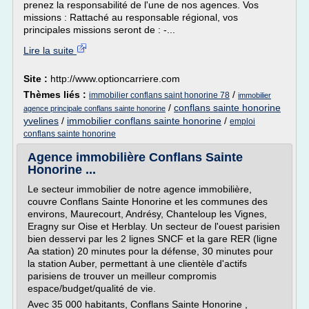
prenez la responsabilité de l'une de nos agences. Vos
missions : Rattaché au responsable régional, vos
principales missions seront de : -...
Lire la suite
Site :
http://www.optioncarriere.com
Thèmes liés :
/
immobilier conflans saint honorine 78
immobilier
/
conflans sainte honorine
agence principale conflans sainte honorine
yvelines
/
immobilier conflans sainte honorine
/
emploi
conflans sainte honorine
Agence immobilière Conflans Sainte
Honorine ...
Le secteur immobilier de notre agence immobilière,
couvre Conflans Sainte Honorine et les communes des
environs, Maurecourt, Andrésy, Chanteloup les Vignes,
Eragny sur Oise et Herblay. Un secteur de l'ouest parisien
bien desservi par les 2 lignes SNCF et la gare RER (ligne
Aa station) 20 minutes pour la défense, 30 minutes pour
la station Auber, permettant à une clientèle d'actifs
parisiens de trouver un meilleur compromis
espace/budget/qualité de vie.
Avec 35 000 habitants, Conflans Sainte Honorine ,