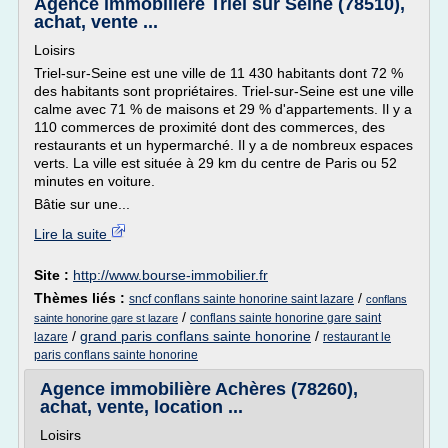
Agence immobilière Triel sur Seine (78510),
achat, vente ...
Loisirs
Triel-sur-Seine est une ville de 11 430 habitants dont 72 %
des habitants sont propriétaires. Triel-sur-Seine est une ville
calme avec 71 % de maisons et 29 % d'appartements. Il y a
110 commerces de proximité dont des commerces, des
restaurants et un hypermarché. Il y a de nombreux espaces
verts. La ville est située à 29 km du centre de Paris ou 52
minutes en voiture.
Bâtie sur une...
Lire la suite
Site :
http://www.bourse-immobilier.fr
Thèmes liés :
/
sncf conflans sainte honorine saint lazare
conflans
/
conflans sainte honorine gare saint
sainte honorine gare st lazare
/
grand paris conflans sainte honorine
/
lazare
restaurant le
paris conflans sainte honorine
Agence immobilière Achères (78260),
achat, vente, location ...
Loisirs