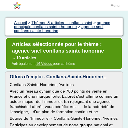
Menu
Accueil
>
Thèmes & articles : conflans saint
>
agence
principale conflans sainte honorine
>
agence sncf
conflans sainte honorine
Articles sélectionnés pour le thème :
agence sncf conflans sainte honorine
10 articles
→
Voir également
16 Vidéos
pour ce thème
Offres d'emploi - Conflans-Sainte-Honorine ...
Conflans-Sainte-Honorine, Yvelines
Avec un réseau dynamique de 700 points de vente en
France et une marque forte, Laforêt s'est affirmé comme un
acteur majeur de l'immobilier. En rejoignant une agence
franchisée Laforêt, vous bénéficierez : - de la notoriété de
l'enseigne, - d'un plan de formation continu et pe...
Bourse de l'Immobilier - Conflans-Sainte-Honorine, Yvelines
Participez au développement de notre groupe national et