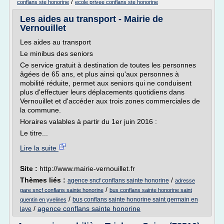
/
conflans ste honorine
ecole privee conflans ste honorine
Les aides au transport - Mairie de
Vernouillet
Les aides au transport
Le minibus des seniors
Ce service gratuit à destination de toutes les personnes
âgées de 65 ans, et plus ainsi qu'aux personnes à
mobilité réduite, permet aux seniors qui ne conduisent
plus d'effectuer leurs déplacements quotidiens dans
Vernouillet et d'accéder aux trois zones commerciales de
la commune.
Horaires valables à partir du 1er juin 2016 :
Le titre...
Lire la suite
Site :
http://www.mairie-vernouillet.fr
Thèmes liés :
/
agence sncf conflans sainte honorine
adresse
/
gare sncf conflans sainte honorine
bus conflans sainte honorine saint
/
bus conflans sainte honorine saint germain en
quentin en yvelines
/
agence conflans sainte honorine
laye