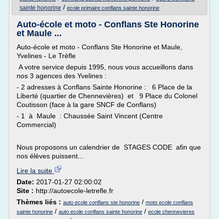
/
sainte honorine
ecole primaire conflans sainte honorine
Auto-école et moto - Conflans Ste Honorine
et Maule ...
Auto-école et moto - Conflans Ste Honorine et Maule,
Yvelines - Le Trèfle
A votre service depuis 1995, nous vous accueillons dans
nos 3 agences des Yvelines :
- 2 adresses à Conflans Sainte Honorine : 6 Place de la
Liberté (quartier de Chennevières) et 9 Place du Colonel
Coutisson (face à la gare SNCF de Conflans)
- 1 à Maule : Chaussée Saint Vincent (Centre
Commercial)
Nous proposons un calendrier de STAGES CODE afin que
nos élèves puissent...
Lire la suite
Date:
2017-01-27 02:00:02
Site :
http://autoecole-letrefle.fr
Thèmes liés :
/
auto ecole conflans ste honorine
moto ecole conflans
/
/
sainte honorine
auto ecole conflans sainte honorine
ecole chennevieres