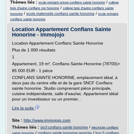
Thèmes liés :
/
ecole primaire privee conflans sainte honorine
college
/
bois d'aulne conflans ste honorine
college bois d'aulne conflans sainte
/
/
ecole maternelle conflans sainte honorine
honorine
ecole primaire
conflans sainte honorine
Location Appartement Conflans Sainte
Honorine - Immojojo
Location Appartement Conflans Sainte Honorine
Plus de 1 000 résultats
1
Appartement, 19 m², Conflans-Sainte-Honorine (78700)>
85 000 EUR - 1 pièce
CONFLANS SAINTE HONORINE, emplacement idéal, à
deux pas du centre ville et de la gare SNCF Conflans
sainte honorine. Studio comprenant pièce principale,
cuisine indépendante, salle d'eau/wc. Appartement idéal
pour un investisseur ou un premier...
Lire la suite
Site :
http://www.immojojo.com
Thèmes liés :
/
sncf conflans sainte honorine
electricite conflans
/
/
conflans sainte honorine peniche
bus 5 conflans
sainte honorine