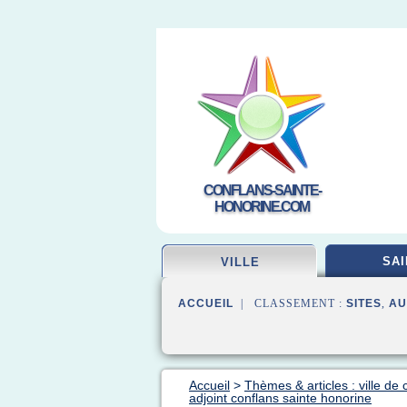
CONFLANS-SAINTE-
HONORINE.COM
SAI
VILLE
ACCUEIL
| CLASSEMENT :
SITES
,
AU
Accueil
>
Thèmes & articles : ville de 
adjoint conflans sainte honorine