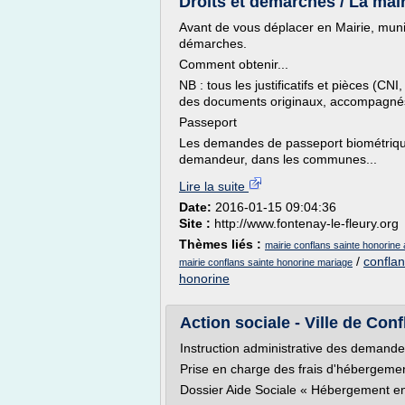
Droits et démarches / La mair
Avant de vous déplacer en Mairie, munis
démarches.
Comment obtenir...
NB : tous les justificatifs et pièces (CN
des documents originaux, accompagnés
Passeport
Les demandes de passeport biométrique 
demandeur, dans les communes...
Lire la suite
Date:
2016-01-15 09:04:36
Site :
http://www.fontenay-le-fleury.org
Thèmes liés :
mairie conflans sainte honorine
/
conflan
mairie conflans sainte honorine mariage
honorine
Action sociale - Ville de Con
Instruction administrative des demandes
Prise en charge des frais d'hébergement 
Dossier Aide Sociale « Hébergement en