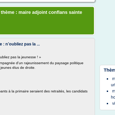
 thème : maire adjoint conflans sainte
 : n’oubliez pas la ...
oubliez pas la jeunesse ! »
ompagnée d'un rajeunissement du paysage politique
 jeunes élus de droite.
Thèm
m
u
m
nts à la primaire seraient des retraités, les candidats
ho
v