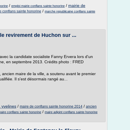
/
/
mairie de
norine
emploi mairie conflans sainte honorine
/
e conflans sainte honorine
marche republicaine conflans sainte
le revirement de Huchon sur ...
avec la candidate socialiste Fanny Ervera lors d'un
ne, en septembre 2013. Crédits photo : FRED
, ancien maire de la ville, a soutenu avant le premier
ualifiée. Il s'est désormais rangé au...
 yvelines
/
/
maire de conflans sainte honorine 2014
ancien
/
aire conflans sainte honorine
maire adjoint conflans sainte honorine