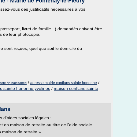
ie - Mairie de Fontenay-le-Fleury
sez-vous des justificatifs nécessaires à vos
I, passeport, livret de famille...) demandés doivent être
 de leur photocopie.
sont reçues, quel que soit le domicile du
/
/
adresse mairie conflans sainte honorine
 acte de naissance
s sainte honorine yvelines
/
maison conflans sainte
flans
 d'aides sociales légales :
en maison de retraite au titre de l'aide sociale.
 maison de retraite »