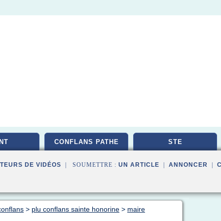
NT
CONFLANS PATHE
STE
TEURS DE VIDÉOS
| SOUMETTRE :
UN ARTICLE
|
ANNONCER
|
conflans
>
plu conflans sainte honorine
>
maire