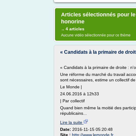
Articles sélectionnés pour le
honorine
4 articles
→
Aucune vidéo sélectionnée pour ce thème
« Candidats à la primaire de droite
« Candidats à la primaire de droite : n'
Une réforme du marché du travail acc
sont nécessaires, estime un collectif de
Le Monde |
24.06.2016 à 12h33
| Par collectif
Quand bien même la moitié des participa
républicains...
Lire la suite
Date:
2016-11-15 05:20:48
Site :
http://www.lemonde.fr