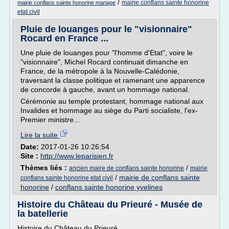
/
mairie conflans sainte honorine
mairie conflans sainte honorine mariage
etat civil
Pluie de louanges pour le "visionnaire"
Rocard en France ...
Une pluie de louanges pour "l'homme d'Etat", voire le
"visionnaire", Michel Rocard continuait dimanche en
France, de la métropole à la Nouvelle-Calédonie,
traversant la classe politique et ramenant une apparence
de concorde à gauche, avant un hommage national.
Cérémonie au temple protestant, hommage national aux
Invalides et hommage au siège du Parti socialiste, l'ex-
Premier ministre...
Lire la suite
Date:
2017-01-26 10:26:54
Site :
http://www.leparisien.fr
Thèmes liés :
/
ancien maire de conflans sainte honorine
mairie
/
mairie de conflans sainte
conflans sainte honorine etat civil
honorine
/
conflans sainte honorine yvelines
Histoire du Château du Prieuré - Musée de
la batellerie
Histoire du Château du Prieuré