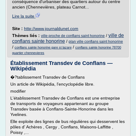
conséquence d'urbaniser des quartiers autour du centre
ancien (Chennevières, plateau Carnot...
Lire la suite
Site :
http://www.journaldunet.com
ville de
Thèmes liés :
/
ville proche de conflans saint honorine
conflans sainte honorine
/
plan ville conflans saint honorine
/
/
conflans sainte honorine gare st lazare
conflans sainte honorine 78700
quartier chennevieres
Établissement Transdev de Conflans —
Wikipédia
�?tablissement Transdev de Conflans
Un article de Wikipédia, l'encyclopédie libre.
modifier
L'établissement Transdev de Conflans est une entreprise
de transports de voyageurs appartenant au groupe
Transdev basée à Conflans-Sainte-Honorine dans les
Yvelines.
Elle exploite des lignes de bus régulières qui desservent les
pôles d' Achères , Cergy , Conflans, Maisons-Laffitte ,
Poissy ,...