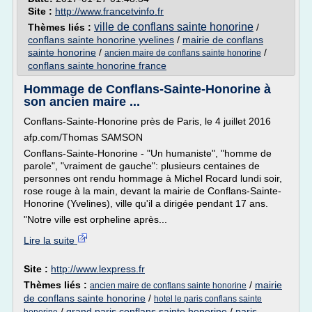
Site :
http://www.francetvinfo.fr
ville de conflans sainte honorine
Thèmes liés :
/
conflans sainte honorine yvelines
/
mairie de conflans
sainte honorine
/
/
ancien maire de conflans sainte honorine
conflans sainte honorine france
Hommage de Conflans-Sainte-Honorine à
son ancien maire ...
Conflans-Sainte-Honorine près de Paris, le 4 juillet 2016
afp.com/Thomas SAMSON
Conflans-Sainte-Honorine - "Un humaniste", "homme de
parole", "vraiment de gauche": plusieurs centaines de
personnes ont rendu hommage à Michel Rocard lundi soir,
rose rouge à la main, devant la mairie de Conflans-Sainte-
Honorine (Yvelines), ville qu'il a dirigée pendant 17 ans.
"Notre ville est orpheline après...
Lire la suite
Site :
http://www.lexpress.fr
Thèmes liés :
/
mairie
ancien maire de conflans sainte honorine
de conflans sainte honorine
/
hotel le paris conflans sainte
/
grand paris conflans sainte honorine
/
paris