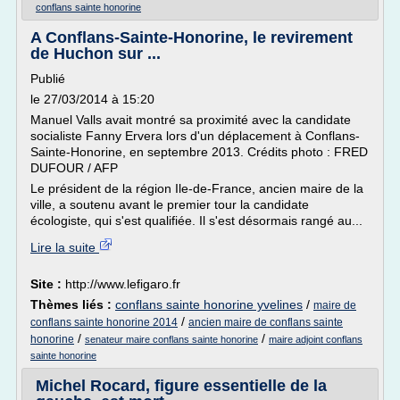
conflans sainte honorine
A Conflans-Sainte-Honorine, le revirement
de Huchon sur ...
Publié
le 27/03/2014 à 15:20
Manuel Valls avait montré sa proximité avec la candidate
socialiste Fanny Ervera lors d'un déplacement à Conflans-
Sainte-Honorine, en septembre 2013. Crédits photo : FRED
DUFOUR / AFP
Le président de la région Ile-de-France, ancien maire de la
ville, a soutenu avant le premier tour la candidate
écologiste, qui s'est qualifiée. Il s'est désormais rangé au...
Lire la suite
Site :
http://www.lefigaro.fr
Thèmes liés :
conflans sainte honorine yvelines
/
maire de
/
conflans sainte honorine 2014
ancien maire de conflans sainte
/
/
honorine
senateur maire conflans sainte honorine
maire adjoint conflans
sainte honorine
Michel Rocard, figure essentielle de la