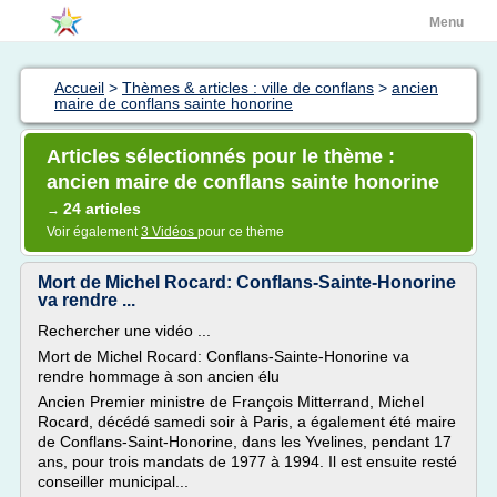
Menu
Accueil
>
Thèmes & articles : ville de conflans
>
ancien
maire de conflans sainte honorine
Articles sélectionnés pour le thème :
ancien maire de conflans sainte honorine
24 articles
→
Voir également
3 Vidéos
pour ce thème
Mort de Michel Rocard: Conflans-Sainte-Honorine
va rendre ...
Rechercher une vidéo ...
Mort de Michel Rocard: Conflans-Sainte-Honorine va
rendre hommage à son ancien élu
Ancien Premier ministre de François Mitterrand, Michel
Rocard, décédé samedi soir à Paris, a également été maire
de Conflans-Saint-Honorine, dans les Yvelines, pendant 17
ans, pour trois mandats de 1977 à 1994. Il est ensuite resté
conseiller municipal...