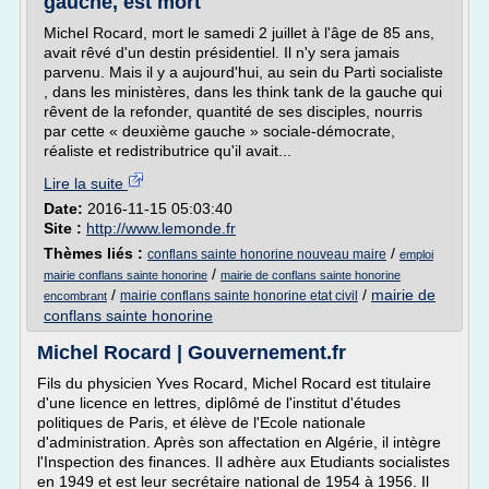
gauche, est mort
Michel Rocard, mort le samedi 2 juillet à l'âge de 85 ans,
avait rêvé d'un destin présidentiel. Il n'y sera jamais
parvenu. Mais il y a aujourd'hui, au sein du Parti socialiste
, dans les ministères, dans les think tank de la gauche qui
rêvent de la refonder, quantité de ses disciples, nourris
par cette « deuxième gauche » sociale-démocrate,
réaliste et redistributrice qu'il avait...
Lire la suite
Date:
2016-11-15 05:03:40
Site :
http://www.lemonde.fr
Thèmes liés :
/
conflans sainte honorine nouveau maire
emploi
/
mairie conflans sainte honorine
mairie de conflans sainte honorine
/
/
mairie de
mairie conflans sainte honorine etat civil
encombrant
conflans sainte honorine
Michel Rocard | Gouvernement.fr
Fils du physicien Yves Rocard, Michel Rocard est titulaire
d'une licence en lettres, diplômé de l'institut d'études
politiques de Paris, et élève de l'Ecole nationale
d'administration. Après son affectation en Algérie, il intègre
l'Inspection des finances. Il adhère aux Etudiants socialistes
en 1949 et est leur secrétaire national de 1954 à 1956. Il