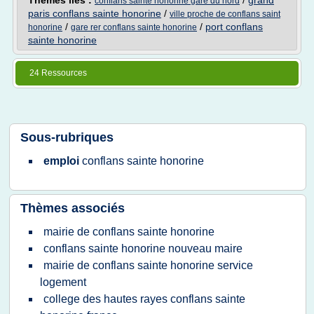
Thèmes liés :
/
grand
conflans sainte honorine gare du nord
paris conflans sainte honorine
/
ville proche de conflans saint
/
/
port conflans
honorine
gare rer conflans sainte honorine
sainte honorine
24 Ressources
Sous-rubriques
emploi
conflans sainte honorine
Thèmes associés
mairie de conflans sainte honorine
conflans sainte honorine nouveau maire
mairie de conflans sainte honorine service
logement
college des hautes rayes conflans sainte