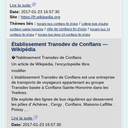
Lire la suite
Date:
2017-01-23 16:57:30
Site :
https://fr.wikipedia.org
Thèmes liés :
/
horaire bus conflans fin d'oise
college bois d'aulne
/
/
ville de conflans fin d'oise
conflans sainte honorine
horaire bus 14
/
conflans fin d'oise
horaire bus ligne 14 conflans fin d'oise
Établissement Transdev de Conflans —
Wikipédia
�?tablissement Transdev de Conflans
Un article de Wikipédia, l'encyclopédie libre.
modifier
L'établissement Transdev de Conflans est une entreprise
de transports de voyageurs appartenant au groupe
Transdev basée à Conflans-Sainte-Honorine dans les
Yvelines.
Elle exploite des lignes de bus régulières qui desservent
les pôles d' Achères , Cergy , Conflans, Maisons-Laffitte ,
Poissy ,...
Lire la suite
Date:
2017-01-23 16:57:30