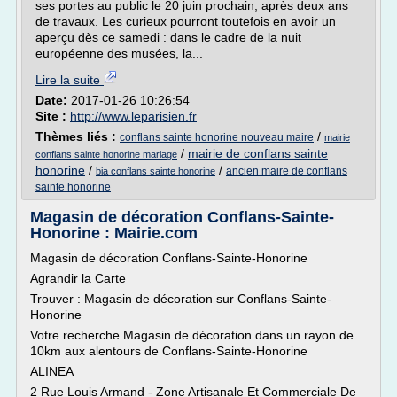
ses portes au public le 20 juin prochain, après deux ans
de travaux. Les curieux pourront toutefois en avoir un
aperçu dès ce samedi : dans le cadre de la nuit
européenne des musées, la...
Lire la suite
Date:
2017-01-26 10:26:54
Site :
http://www.leparisien.fr
Thèmes liés :
/
conflans sainte honorine nouveau maire
mairie
/
mairie de conflans sainte
conflans sainte honorine mariage
honorine
/
/
ancien maire de conflans
bia conflans sainte honorine
sainte honorine
Magasin de décoration Conflans-Sainte-
Honorine : Mairie.com
Magasin de décoration Conflans-Sainte-Honorine
Agrandir la Carte
Trouver : Magasin de décoration sur Conflans-Sainte-
Honorine
Votre recherche Magasin de décoration dans un rayon de
10km aux alentours de Conflans-Sainte-Honorine
ALINEA
2 Rue Louis Armand - Zone Artisanale Et Commerciale De