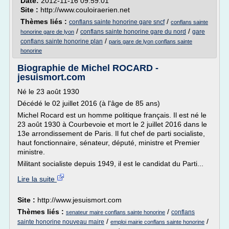
Date:
2012-11-16 09:59:01
Site :
http://www.couloiraerien.net
Thèmes liés :
/
conflans sainte honorine gare sncf
conflans sainte
/
/
conflans sainte honorine gare du nord
gare
honorine gare de lyon
/
conflans sainte honorine plan
paris gare de lyon conflans sainte
honorine
Biographie de Michel ROCARD -
jesuismort.com
Né le 23 août 1930
Décédé le 02 juillet 2016 (à l'âge de 85 ans)
Michel Rocard est un homme politique français. Il est né le
23 août 1930 à Courbevoie et mort le 2 juillet 2016 dans le
13e arrondissement de Paris. Il fut chef de parti socialiste,
haut fonctionnaire, sénateur, député, ministre et Premier
ministre.
Militant socialiste depuis 1949, il est le candidat du Parti...
Lire la suite
Site :
http://www.jesuismort.com
Thèmes liés :
/
conflans
senateur maire conflans sainte honorine
/
/
sainte honorine nouveau maire
emploi mairie conflans sainte honorine