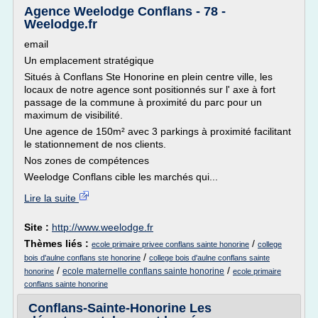
Agence Weelodge Conflans - 78 -
Weelodge.fr
email
Un emplacement stratégique
Situés à Conflans Ste Honorine en plein centre ville, les
locaux de notre agence sont positionnés sur l' axe à fort
passage de la commune à proximité du parc pour un
maximum de visibilité.
Une agence de 150m² avec 3 parkings à proximité facilitant
le stationnement de nos clients.
Nos zones de compétences
Weelodge Conflans cible les marchés qui...
Lire la suite
Site :
http://www.weelodge.fr
Thèmes liés :
/
ecole primaire privee conflans sainte honorine
college
/
bois d'aulne conflans ste honorine
college bois d'aulne conflans sainte
/
/
ecole maternelle conflans sainte honorine
honorine
ecole primaire
conflans sainte honorine
Conflans-Sainte-Honorine Les