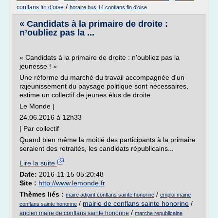
/
conflans fin d'oise
horaire bus 14 conflans fin d'oise
« Candidats à la primaire de droite :
n’oubliez pas la ...
« Candidats à la primaire de droite : n'oubliez pas la
jeunesse ! »
Une réforme du marché du travail accompagnée d'un
rajeunissement du paysage politique sont nécessaires,
estime un collectif de jeunes élus de droite.
Le Monde |
24.06.2016 à 12h33
| Par collectif
Quand bien même la moitié des participants à la primaire
seraient des retraités, les candidats républicains...
Lire la suite
Date:
2016-11-15 05:20:48
Site :
http://www.lemonde.fr
Thèmes liés :
/
maire adjoint conflans sainte honorine
emploi mairie
/
mairie de conflans sainte honorine
/
conflans sainte honorine
/
ancien maire de conflans sainte honorine
marche republicaine