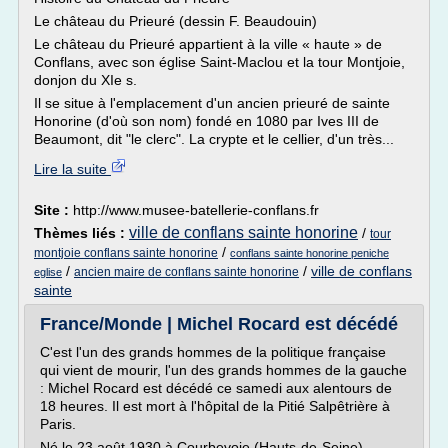
Le château du Prieuré (dessin F. Beaudouin)
Le château du Prieuré appartient à la ville « haute » de
Conflans, avec son église Saint-Maclou et la tour Montjoie,
donjon du XIe s.
Il se situe à l'emplacement d'un ancien prieuré de sainte
Honorine (d'où son nom) fondé en 1080 par Ives III de
Beaumont, dit "le clerc". La crypte et le cellier, d'un très...
Lire la suite
Site :
http://www.musee-batellerie-conflans.fr
ville de conflans sainte honorine
Thèmes liés :
/
tour
/
montjoie conflans sainte honorine
conflans sainte honorine peniche
/
/
ville de conflans
ancien maire de conflans sainte honorine
eglise
sainte
France/Monde | Michel Rocard est décédé
C'est l'un des grands hommes de la politique française
qui vient de mourir, l'un des grands hommes de la gauche
: Michel Rocard est décédé ce samedi aux alentours de
18 heures. Il est mort à l'hôpital de la Pitié Salpêtrière à
Paris.
Né le 23 août 1930 à Courbevoie (Hauts-de-Seine),