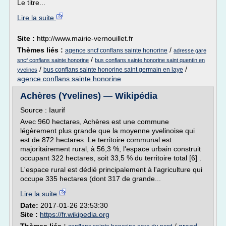
Le titre...
Lire la suite
Site :
http://www.mairie-vernouillet.fr
Thèmes liés :
/
agence sncf conflans sainte honorine
adresse gare
/
sncf conflans sainte honorine
bus conflans sainte honorine saint quentin en
/
/
bus conflans sainte honorine saint germain en laye
yvelines
agence conflans sainte honorine
Achères (Yvelines) — Wikipédia
Source : Iaurif
Avec 960 hectares, Achères est une commune
légèrement plus grande que la moyenne yvelinoise qui
est de 872 hectares. Le territoire communal est
majoritairement rural, à 56,3 %, l'espace urbain construit
occupant 322 hectares, soit 33,5 % du territoire total [6] .
L'espace rural est dédié principalement à l'agriculture qui
occupe 335 hectares (dont 317 de grande...
Lire la suite
Date:
2017-01-26 23:53:30
Site :
https://fr.wikipedia.org