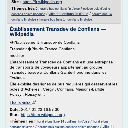
Site :
https://fr.wikipedia.org
Thèmes liés :
/
horaire bus conflans fin d'oise
college bois d'aulne
/
/
ville de conflans fin d'oise
conflans sainte honorine
horaire bus 14
/
conflans fin d'oise
horaire bus ligne 14 conflans fin d'oise
Établissement Transdev de Conflans —
Wikipédia
�?tablissement Transdev de Conflans
Transdev �?le-de-France Conflans
modifier
L'établissement Transdev de Conflans est une entreprise
de transports de voyageurs appartenant au groupe
Transdev basée à Conflans-Sainte-Honorine dans les
Yvelines.
Elle exploite des lignes de bus régulières qui desservent les
pôles d' Achères , Cergy , Conflans, Maisons-Laffitte ,
Poissy , Roissy et...
Lire la suite
Date:
2017-01-23 16:57:30
Site :
https://fr.m.wikipedia.org
Thèmes liés :
/
horaire bus ligne 14 conflans fin d'oise
horaire bus
/
/
ville de
conflans fin d'oise
college bois d'aulne conflans sainte honorine