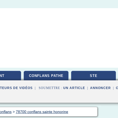
NT
CONFLANS PATHE
STE
TEURS DE VIDÉOS
| SOUMETTRE :
UN ARTICLE
|
ANNONCER
|
onflans
>
78700 conflans sainte honorine