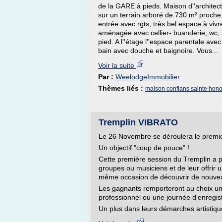
de la GARE à pieds. Maison d''architec
sur un terrain arboré de 730 m² proch
entrée avec rgts, très bel espace à viv
aménagée avec cellier- buanderie, wc, 
pied. A l''étage l''espace parentale ave
bain avec douche et baignoire. Vous...
Voir la suite
Par :
WeelodgeImmobilier
Thèmes liés :
maison conflans sainte hon
Tremplin VIBRATO
Le 26 Novembre se déroulera le premi
Un objectif "coup de pouce" !
Cette première session du Tremplin a 
groupes ou musiciens et de leur offrir 
même occasion de découvrir de nouveau
Les gagnants remporteront au choix un
professionnel ou une journée d'enregis
Un plus dans leurs démarches artistique