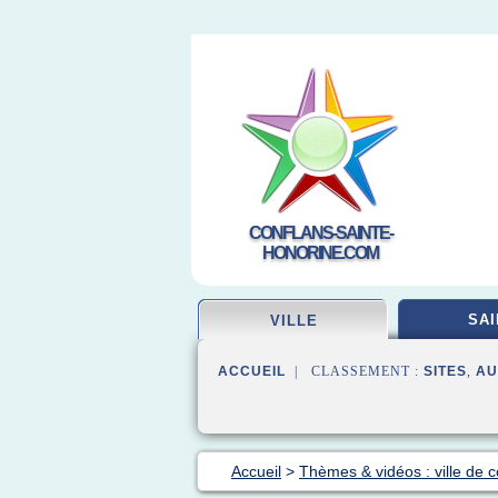
CONFLANS-SAINTE-
HONORINE.COM
SAI
VILLE
ACCUEIL
| CLASSEMENT :
SITES
,
AU
Accueil
>
Thèmes & vidéos : ville de c