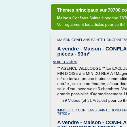
Thèmes principaux sur 78700 co
Maison
Conflans Sainte Honorine 78
Voir également
les articles
pour ce th
MAISON CONFLANS SAINTE HONORINE 78
A vendre - Maison - CONFL
pièces - 93m²
voir la vidéo
** AGENCE WEELODGE ** En EXCLUSIVIT
FIN D'OISE à 5 MIN DU RER A ! Magnif
m² de terrain proche toutes commodit
entrée , cuisine aménagée, séjour dou
salle d'eau avec wc et 3 chambres. Vou
grande possibilité d'agrandissement. U
→
29 Vidéos
(et
31 Articles
) pour ce t
IMMOBILIER CONFLANS SAINTE HONORIN
78700 »
A vendre - Maison - CONFL