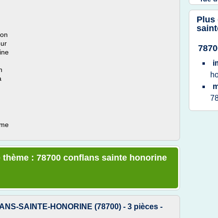
Plus
sain
lon
our
7870
ine
i
n
h
a
m
7
ème
 thème : 78700 conflans sainte honorine
LANS-SAINTE-HONORINE (78700) - 3 pièces -