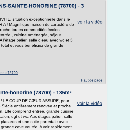
ANS-SAINTE-HONORINE (78700) - 3
E, situation exceptionnelle dans le
voir la vidéo
 A ! Magnifique maison de caractère de
 proche toutes commodités écoles,
ntrée , cuisine aménagée, séjour
l'étage palier, salle d'eau avec wc et 3
total et vous bénéficiez de grande
orine 78700
Haut de page
inte-honorine (78700) - 135m²
E ! LE COUP DE CŒUR ASSURE, pour
voir la vidéo
e Siècle entièrement rénovée et proche
. Elle comprend entrée, grande cuisine
alon, dgt et wc. Aux étages palier, salle
c placards et une suite parentale avec
e grande cave voutée. A voir rapidement