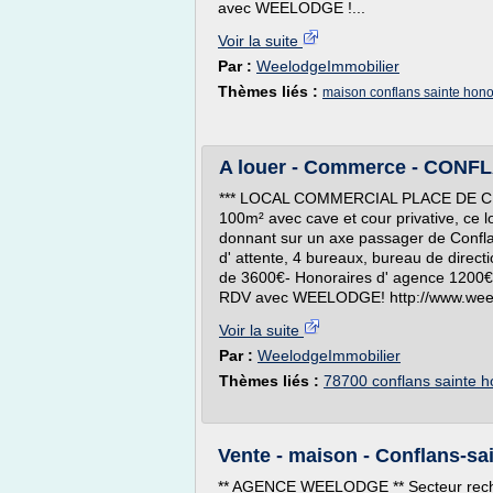
avec WEELODGE !...
Voir la suite
Par :
WeelodgeImmobilier
Thèmes liés :
maison conflans sainte hon
A louer - Commerce - CONF
*** LOCAL COMMERCIAL PLACE DE CHE
100m² avec cave et cour privative, ce l
donnant sur un axe passager de Conflan
d' attente, 4 bureaux, bureau de direc
de 3600€- Honoraires d' agence 1200€ -F
RDV avec WEELODGE! http://www.weel
Voir la suite
Par :
WeelodgeImmobilier
Thèmes liés :
78700 conflans sainte h
Vente - maison - Conflans-sa
** AGENCE WEELODGE ** Secteur rech