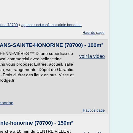
/
orine 78700
agence sncf conflans sainte honorine
Haut de page
LANS-SAINTE-HONORINE (78700) - 100m²
NNEVIÈRES *** D' une superficie de
voir la vidéo
ocal commercial avec belle vitrine
s vous propose: Entrée, accueil, salle
tion, wc, rangements. Dépôt de Garantie
rais d' état des lieux en sus. Visite et
odge.fr
onorine
Haut de page
inte-honorine (78700) - 150m²
erché à 10 min du CENTRE VILLE et