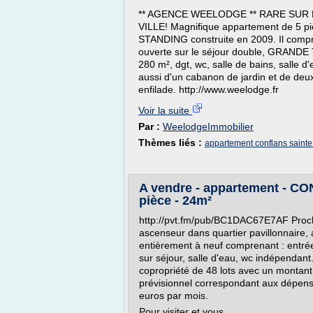
** AGENCE WEELODGE ** RARE SUR 
VILLE! Magnifique appartement de 5 pi
STANDING construite en 2009. Il compr
ouverte sur le séjour double, GRANDE 
280 m², dgt, wc, salle de bains, salle 
aussi d'un cabanon de jardin et de deu
enfilade. http://www.weelodge.fr
Voir la suite
Par :
WeelodgeImmobilier
Thèmes liés :
appartement conflans sainte
A vendre - appartement - C
pièce - 24m²
http://pvt.fm/pub/BC1DAC67E7AF Proc
ascenseur dans quartier pavillonnaire,
entièrement à neuf comprenant : entré
sur séjour, salle d'eau, wc indépendant.
copropriété de 48 lots avec un montan
prévisionnel correspondant aux dépens
euros par mois.
Pour visiter et vous...