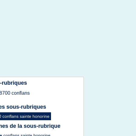
-rubriques
8700 conflans
es sous-rubriques
 conflans sainte honorine
es de la sous-rubrique
de
conflans sainte honorine