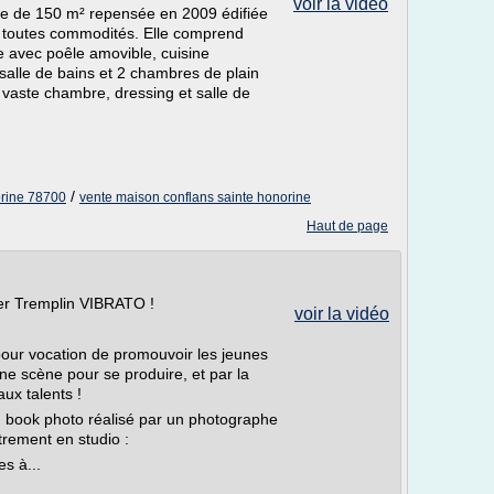
voir la vidéo
te de 150 m² repensée en 2009 édifiée
e toutes commodités. Elle comprend
re avec poêle amovible, cuisine
salle de bains et 2 chambres de plain
c vaste chambre, dressing et salle de
/
orine 78700
vente maison conflans sainte honorine
Haut de page
er Tremplin VIBRATO !
voir la vidéo
pour vocation de promouvoir les jeunes
une scène pour se produire, et par la
x talents !
 book photo réalisé par un photographe
trement en studio :
s à...