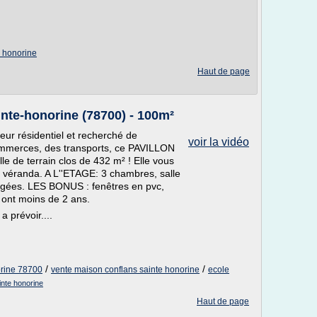
e honorine
Haut de page
inte-honorine (78700) - 100m²
ur résidentiel et recherché de
voir la vidéo
merces, des transports, ce PAVILLON
e de terrain clos de 432 m² ! Elle vous
e, véranda. A L''ETAGE: 3 chambres, salle
gées. LES BONUS : fenêtres en pvc,
s ont moins de 2 ans.
 prévoir....
/
/
orine 78700
vente maison conflans sainte honorine
ecole
inte honorine
Haut de page