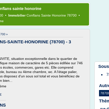
nflans sainte honorine
700
•
Immobilier
Conflans Sainte Honorine 78700
•
ème
700 »
ANS-SAINTE-HONORINE (78700) - 3
E, situation exceptionnelle dans le quartier de
ique maison de caractère de 5 pièces édifiée sur 746
Sous
és écoles, commerces, gares etc. Elle comprend
ble, bureau ou 4ème chambre, wc. A l'étage palier,
7
s disposez d'un sous sol total et vous bénéficiez de
n bien...
Autr
hème
78700
E
Thèm
ANS
rue