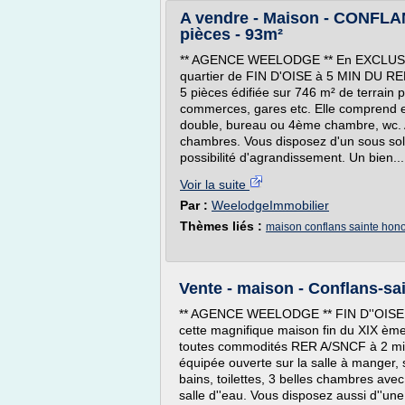
A vendre - Maison - CONFL
pièces - 93m²
** AGENCE WEELODGE ** En EXCLUSIVIT
quartier de FIN D'OISE à 5 MIN DU RER
5 pièces édifiée sur 746 m² de terrain
commerces, gares etc. Elle comprend e
double, bureau ou 4ème chambre, wc. A 
chambres. Vous disposez d'un sous sol 
possibilité d'agrandissement. Un bien...
Voir la suite
Par :
WeelodgeImmobilier
Thèmes liés :
maison conflans sainte hon
Vente - maison - Conflans-sa
** AGENCE WEELODGE ** FIN D''OIS
cette magnifique maison fin du XIX èm
toutes commodités RER A/SNCF à 2 min
équipée ouverte sur la salle à manger, s
bains, toilettes, 3 belles chambres ave
salle d''eau. Vous disposez aussi d''un