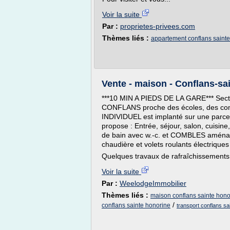
Voir la suite
Par :
proprietes-privees.com
Thèmes liés :
appartement conflans saint
Vente - maison - Conflans-sa
***10 MIN A PIEDS DE LA GARE*** Secte
CONFLANS proche des écoles, des com
INDIVIDUEL est implanté sur une parcell
propose : Entrée, séjour, salon, cuisin
de bain avec w.-c. et COMBLES aména
chaudière et volets roulants électrique
Quelques travaux de rafraîchissements a
Voir la suite
Par :
WeelodgeImmobilier
Thèmes liés :
maison conflans sainte hon
/
conflans sainte honorine
transport conflans sa