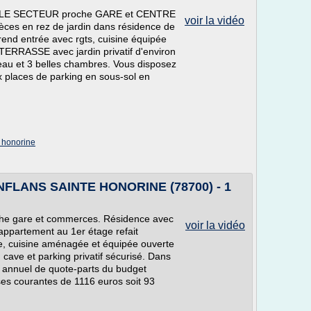
LE SECTEUR proche GARE et CENTRE
voir la vidéo
èces en rez de jardin dans résidence de
end entrée avec rgts, cuisine équipée
TERRASSE avec jardin privatif d'environ
d'eau et 3 belles chambres. Vous disposez
x places de parking en sous-sol en
 honorine
ONFLANS SAINTE HONORINE (78700) - 1
he gare et commerces. Résidence avec
voir la vidéo
 appartement au 1er étage refait
e, cuisine aménagée et équipée ouverte
 cave et parking privatif sécurisé. Dans
t annuel de quote-parts du budget
es courantes de 1116 euros soit 93