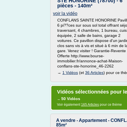
STE HONORINE (78700) - 6
pièces - 140m²
voir la vidéo
CONFLANS SAINTE HONORINE Pavil
6 pi??ces sur sous sol total offrant séj
traversant, 4 chambres, 1 bureau, cuis
équipée, 2 salle de bains, garage 2
voitures. Ce pavillon dispose d'un jardi
clos sans vis à vis et situé à 6 min de l
gare. Venez visiter ! Garantie-Revente
Offerte http://www.bourse-
immobilier.fr/annonce-achat-Maison-
conflans-ste-honorine_46-2262
→
1 Vidéos
(et
36 Articles
) pour ce th
Vidéos sélectionnées pour le
50 Vidéos
→
Voir également
165 Articles
pour ce thème
A vendre - Appartement - CONF
85m²